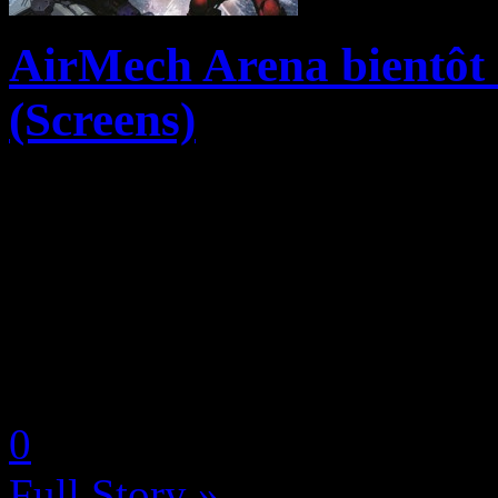
AirMech Arena bientôt 
(Screens)
Ubisoft et Carbon Games a
jeu PC d’action/stratégie en
gratuitement sur Xbox One 
Dans AirMech Arena, une gue
by Neoanderson (Chapitre S
0
Full Story »