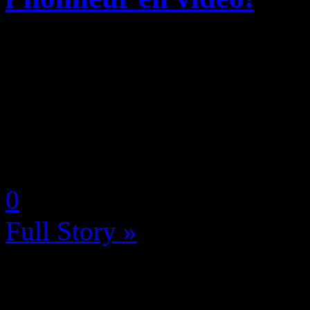
Annoncé durant la dernière
VS + débarquera en Europe 
et PlayStation Vita pour l’é
nombreux personnages de M
by Neoanderson (Chapitre S
0
Full Story »