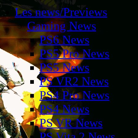
Les news/Previews
Gaming News
PS6 News
PS5 Pro News
PS5 News
PS VR2 News
PS4 Pro News
PS4 News
PS VR News
PS Vita 2 News