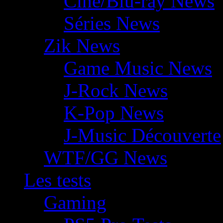
Ciné/Blu-ray News
Séries News
Zik News
Game Music News
J-Rock News
K-Pop News
J-Music Découverte
WTF/GG News
Les tests
Gaming