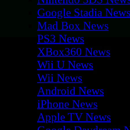
Google Stadia New
Mad Box News
PS3 News
XBox360 News
Wii U News
Wii News
Android News
iPhone News
Apple TV News
Google Daydream 