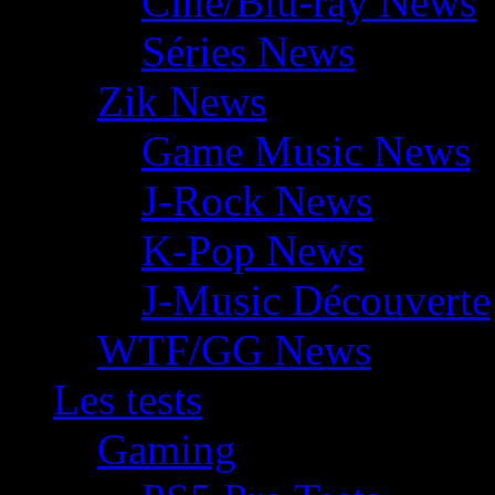
Ciné/Blu-ray News
Séries News
Zik News
Game Music News
J-Rock News
K-Pop News
J-Music Découverte
WTF/GG News
Les tests
Gaming