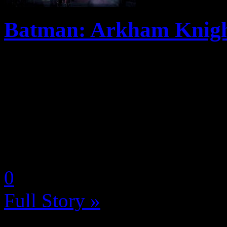
Batman: Arkham Knight,
Batman: Arkham Knight sort
juin 2015. C’est officiel, ç
font pas partie du vocabulai
gestion du temps vu le léger 
by Neoanderson (Chapitre S
0
Full Story »