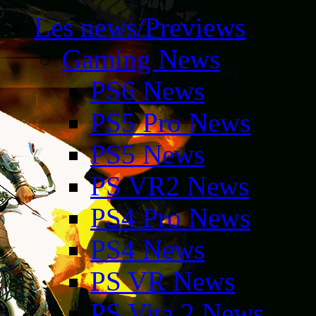
Les news/Previews
Gaming News
PS6 News
PS5 Pro News
PS5 News
PS VR2 News
PS4 Pro News
PS4 News
PS VR News
PS Vita 2 News