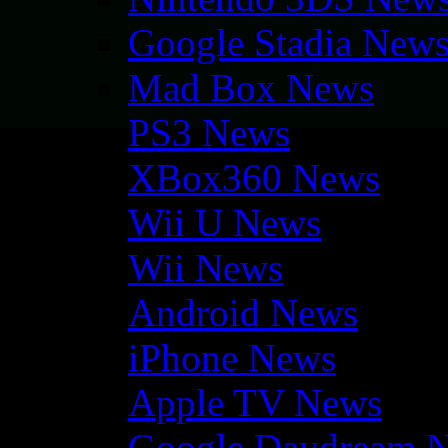
Google Stadia New
Mad Box News
PS3 News
XBox360 News
Wii U News
Wii News
Android News
iPhone News
Apple TV News
Google Daydream 