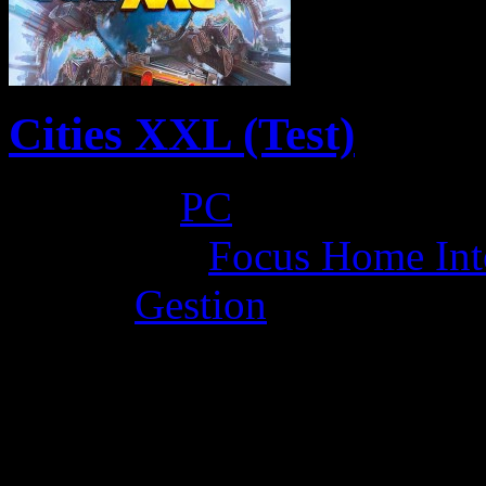
Cities XXL (Test)
Platform:
PC
Developer:
Focus Home Int
Genre:
Gestion
La Note 3 / 5 - Au-dessus 
by Samouss