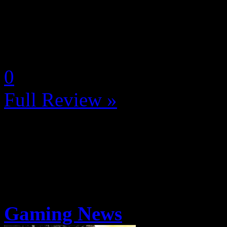
La Note 4 / 5 - Très bon
N-Gamz d'Or!
by Guib
0
Full Review »
Gaming News