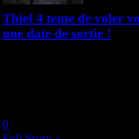
Thief 4 tente de voler v
une date de sortie !
La résurrection de la série 
développé par l’éditeur Squa
de sortie en plus de nous pr
envoûtant que possible. Il...
by Keyru
0
Full Story »