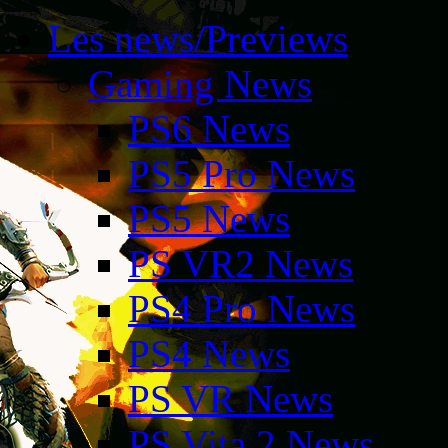
Les news/Previews
Gaming News
PS6 News
PS5 Pro News
PS5 News
PS VR2 News
PS4 Pro News
PS4 News
PS VR News
PS Vita 2 News