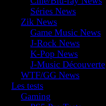
Ciné/Blu-ray News
Séries News
Zik News
Game Music News
J-Rock News
K-Pop News
J-Music Découverte
WTF/GG News
Les tests
Gaming