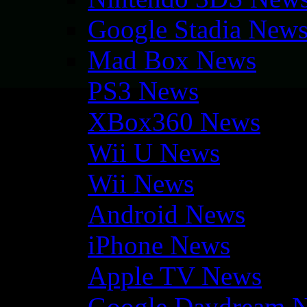
Google Stadia New
Mad Box News
PS3 News
XBox360 News
Wii U News
Wii News
Android News
iPhone News
Apple TV News
Google Daydream 