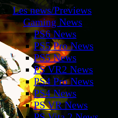
Les news/Previews
Gaming News
PS6 News
PS5 Pro News
PS5 News
PS VR2 News
PS4 Pro News
PS4 News
PS VR News
PS Vita 2 News