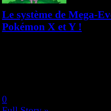
Le système de Mega-Evo
Pokémon X et Y !
Vous aussi, vous vous rapp
vous étiez dresseur de Poké
votre Salamèche en Reptince
suite, nous sommes passés à
by Keyru
0
Full Story »