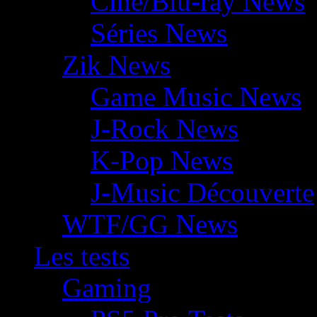
Ciné/Blu-ray News
Séries News
Zik News
Game Music News
J-Rock News
K-Pop News
J-Music Découverte
WTF/GG News
Les tests
Gaming