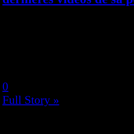
Nous vous l’avions faite dé
quelques semaines, et voici q
événements antérieurs à la 
Bureau XCOM Declassified, 
by Neoanderson (Chapitre S
0
Full Story »