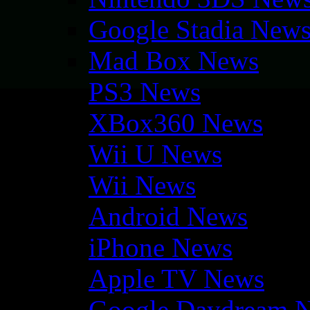
Google Stadia New
Mad Box News
PS3 News
XBox360 News
Wii U News
Wii News
Android News
iPhone News
Apple TV News
Google Daydream 