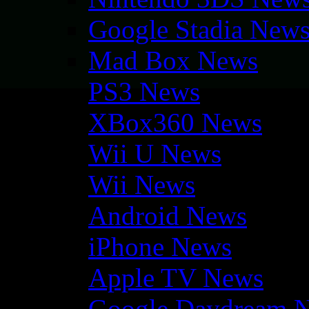
Google Stadia New
Mad Box News
PS3 News
XBox360 News
Wii U News
Wii News
Android News
iPhone News
Apple TV News
Google Daydream 