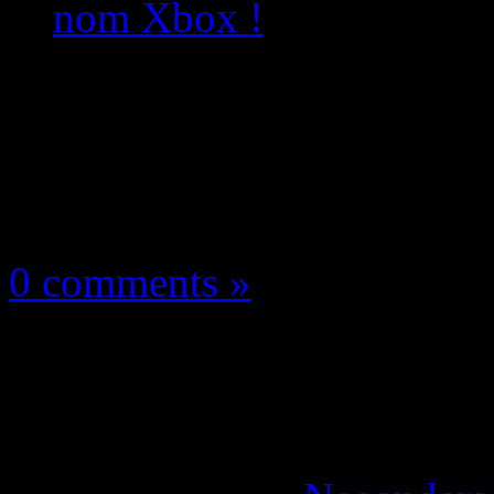
nom Xbox !
Les news/Previews
16 mai 2026
0 comments »
Asha Sharma : reconq
changeant le nom Xbo