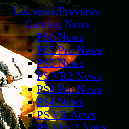
Les news/Previews
Gaming News
PS6 News
PS5 Pro News
PS5 News
PS VR2 News
PS4 Pro News
PS4 News
PS VR News
PS Vita 2 News