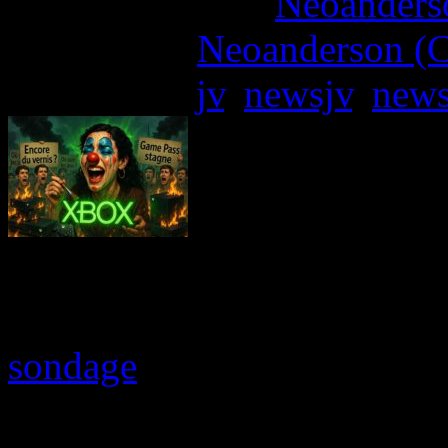
More articles by
Neoanderso
Written by:
Neoanderson (C
Étiquettes :
jv
,
newsjv
,
new
Asha Sharma, CEO de Xbox,
nom qui fait déjà couler
sondage
lancé sur X (ancie
plus tôt, où elle demandait