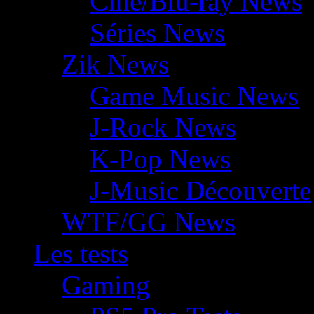
Ciné/Blu-ray News
Séries News
Zik News
Game Music News
J-Rock News
K-Pop News
J-Music Découverte
WTF/GG News
Les tests
Gaming