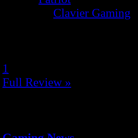
Category:
Clavier Gaming
La Note 4.5 / 5 - Excellent
by Neoanderson (Chapitre S
1
Full Review »
Gaming News