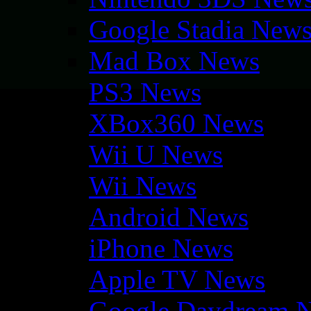
Google Stadia New
Mad Box News
PS3 News
XBox360 News
Wii U News
Wii News
Android News
iPhone News
Apple TV News
Google Daydream 