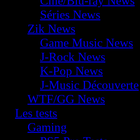
Ciné/Blu-ray News
Séries News
Zik News
Game Music News
J-Rock News
K-Pop News
J-Music Découverte
WTF/GG News
Les tests
Gaming