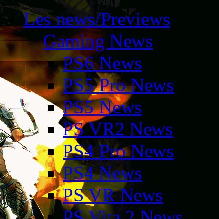
Les news/Previews
Gaming News
PS6 News
PS5 Pro News
PS5 News
PS VR2 News
PS4 Pro News
PS4 News
PS VR News
PS Vita 2 News