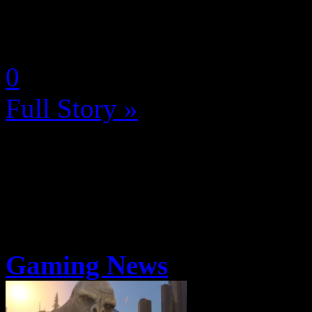
quand même les gros RPG à 
by Neoanderson (Chapitre S
0
Full Story »
Gaming News