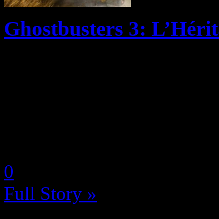
Ghostbusters 3: L’Hérita
Attendu comme le messie par
Ghostbusters (S.O.S. Fantô
du spin-off de 2016, Ghostbu
Fantômes: L’Héritage » chez
by Neoanderson (Chapitre S
0
Full Story »