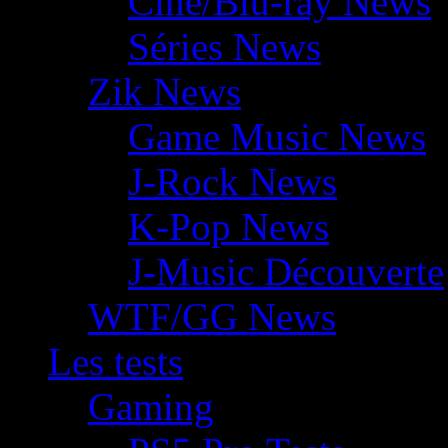
Ciné/Blu-ray News
Séries News
Zik News
Game Music News
J-Rock News
K-Pop News
J-Music Découverte
WTF/GG News
Les tests
Gaming