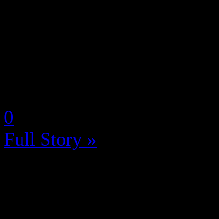
Si on regrette que Devil Ma
pas disponible en version 
consoles Next-Gen (il faudra
moins paré en version numé
by Neoanderson (Chapitre S
0
Full Story »