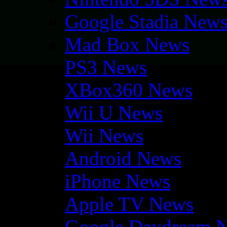
Google Stadia New
Mad Box News
PS3 News
XBox360 News
Wii U News
Wii News
Android News
iPhone News
Apple TV News
Google Daydream 