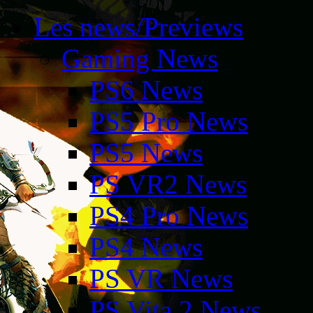
Les news/Previews
Gaming News
PS6 News
PS5 Pro News
PS5 News
PS VR2 News
PS4 Pro News
PS4 News
PS VR News
PS Vita 2 News