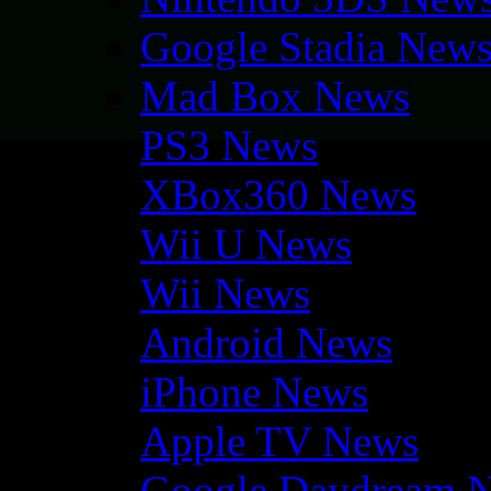
Google Stadia New
Mad Box News
PS3 News
XBox360 News
Wii U News
Wii News
Android News
iPhone News
Apple TV News
Google Daydream 