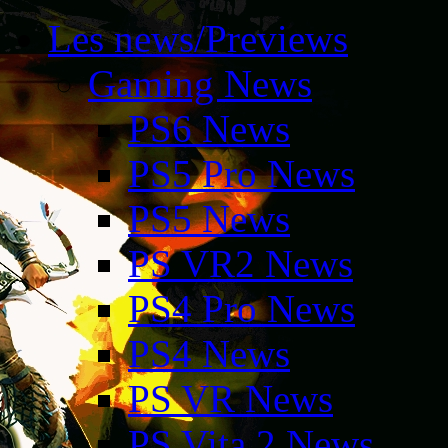
Les news/Previews
Gaming News
PS6 News
PS5 Pro News
PS5 News
PS VR2 News
PS4 Pro News
PS4 News
PS VR News
PS Vita 2 News