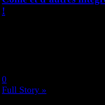
!
Chaque mois, le PlayStatio
dont certains intègrent le se
plutôt un bon cru pour tous 
jeu vidéo qui peuvent à la fo
by Neoanderson (Chapitre S
0
Full Story »