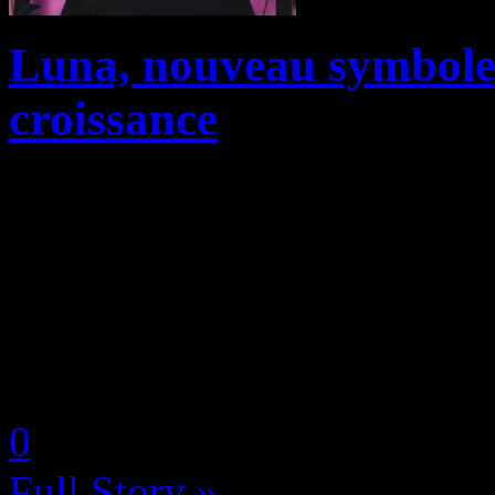
Luna, nouveau symbole 
croissance
En quelques années, le Clo
l’industrie du divertissemen
la dématérialisation des sup
boom, voyant tous les géants
by Neoanderson (Chapitre S
0
Full Story »