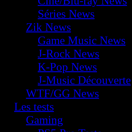
Ciné/Blu-ray News
Séries News
Zik News
Game Music News
J-Rock News
K-Pop News
J-Music Découverte
WTF/GG News
Les tests
Gaming