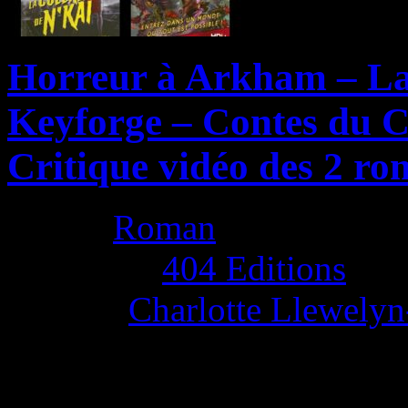
Horreur à Arkham – La 
Keyforge – Contes du C
Critique vidéo des 2 ro
Genre:
Roman
Publisher:
404 Editions
Author:
Charlotte Llewelyn
La Note 4.5 / 5 - Excellent