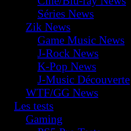
Ciné/Blu-ray News
Séries News
Zik News
Game Music News
J-Rock News
K-Pop News
J-Music Découverte
WTF/GG News
Les tests
Gaming