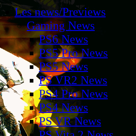
Les news/Previews
Gaming News
PS6 News
PS5 Pro News
PS5 News
PS VR2 News
PS4 Pro News
PS4 News
PS VR News
PS Vita 2 News