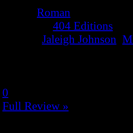
Genre:
Roman
Publisher:
404 Editions
Author:
Jaleigh Johnson
,
Mé
La Note 5 / 5 - La perfectio
by Neoanderson (Chapitre S
0
Full Review »