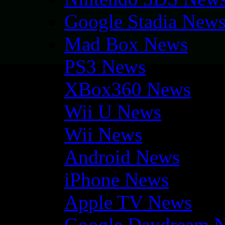
Google Stadia New
Mad Box News
PS3 News
XBox360 News
Wii U News
Wii News
Android News
iPhone News
Apple TV News
Google Daydream 