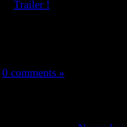
Trailer !
Les news/Previews
8 mai 2026
0 comments »
LEGO Batman L’Hérit
Launch Trailer !