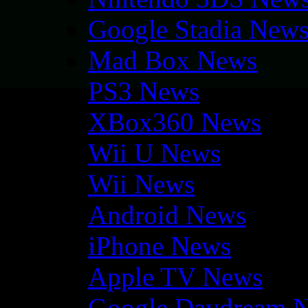
Google Stadia New
Mad Box News
PS3 News
XBox360 News
Wii U News
Wii News
Android News
iPhone News
Apple TV News
Google Daydream 