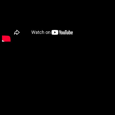
LEGO
Batman : L’Héritag
le monde entier le
22 mai
X|S et PC (via Steam
précommandes sont dès ma
Standard et Deluxe Edition
ci-dessus.