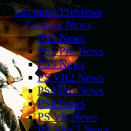
Les news/Previews
Gaming News
PS6 News
PS5 Pro News
PS5 News
PS VR2 News
PS4 Pro News
PS4 News
PS VR News
PS Vita 2 News