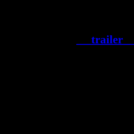
super-vilains notoires d
Batman ultime.
Découvrez le
trailer o
LEGO
Batman : L’Hérit
titre « Kiss from a Rose »