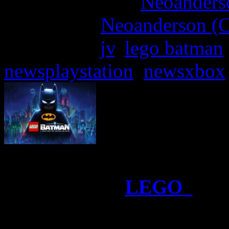
More articles by
Neoanderso
Written by:
Neoanderson (C
Étiquettes :
jv
,
lego batman
newsplaystation
,
newsxbox
Warner Bros. Games a pub
lancement de
LEGO
Bat
Noir
, transportant les spec