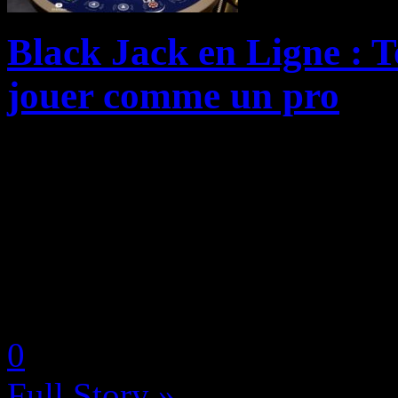
Black Jack en Ligne : To
jouer comme un pro
Le blackjack en ligne est un 
ses règles sont simples à c
demande un véritable entraîn
un total de 21 points san...
by Neoanderson (Chapitre S
0
Full Story »