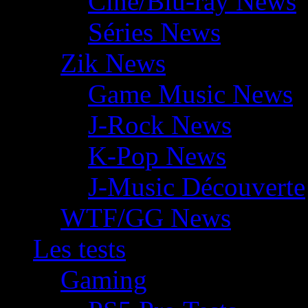
Ciné/Blu-ray News
Séries News
Zik News
Game Music News
J-Rock News
K-Pop News
J-Music Découverte
WTF/GG News
Les tests
Gaming