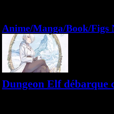
Anime/Manga/Book/Figs 
Dungeon Elf débarque c
Dungeon Elf, le nouveau ma
enfin répondre à un mystère