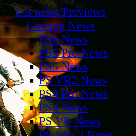
Les news/Previews
Gaming News
PS6 News
PS5 Pro News
PS5 News
PS VR2 News
PS4 Pro News
PS4 News
PS VR News
PS Vita 2 News