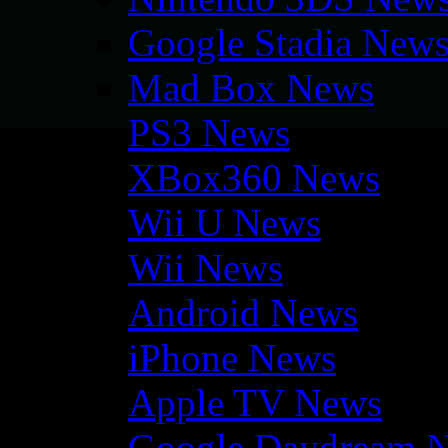
Google Stadia New
Mad Box News
PS3 News
XBox360 News
Wii U News
Wii News
Android News
iPhone News
Apple TV News
Google Daydream 