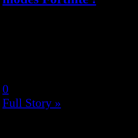
C’est un coup de tonnerre q
encore une fois puisque la
derrière Fortnite et l’Unre
le licenciement de plus de 
by Neoanderson (Chapitre S
0
Full Story »