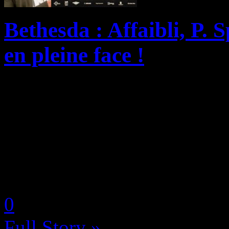
Bethesda : Affaibli, P. 
en pleine face !
Racheté par Microsoft pour p
telles que Fallout, The El
Bethesda n’a apparemment pa
politique de sa nouvelle ma
by Neoanderson (Chapitre S
0
Full Story »