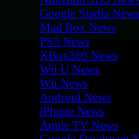
Google Stadia New
Mad Box News
PS3 News
XBox360 News
Wii U News
Wii News
Android News
iPhone News
Apple TV News
Google Daydream 