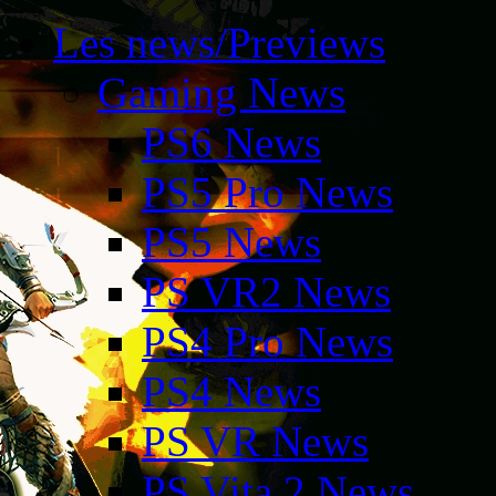
Les news/Previews
Gaming News
PS6 News
PS5 Pro News
PS5 News
PS VR2 News
PS4 Pro News
PS4 News
PS VR News
PS Vita 2 News