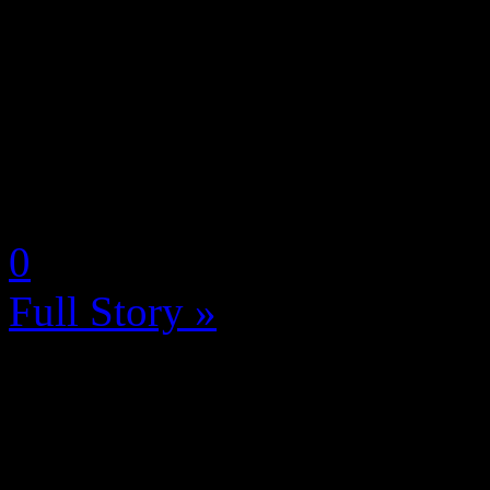
Le spécialiste du jeu mobi
aujourd’hui la date de sort
Trigger, fixée au 28 novemb
Cette annonce s’accompagne
by Neoanderson (Chapitre S
0
Full Story »