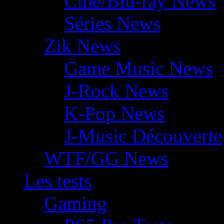
Ciné/Blu-ray News
Séries News
Zik News
Game Music News
J-Rock News
K-Pop News
J-Music Découverte
WTF/GG News
Les tests
Gaming