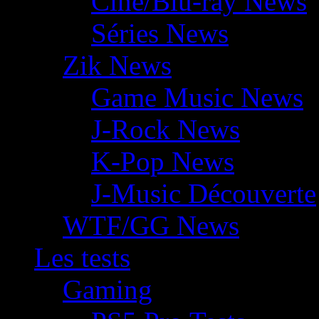
Ciné/Blu-ray News
Séries News
Zik News
Game Music News
J-Rock News
K-Pop News
J-Music Découverte
WTF/GG News
Les tests
Gaming