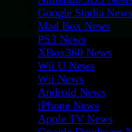
Google Stadia New
Mad Box News
PS3 News
XBox360 News
Wii U News
Wii News
Android News
iPhone News
Apple TV News
Google Daydream 