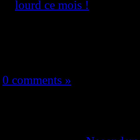
lourd ce mois !
Les news/Previews
13 novembre 2024
0 comments »
PS Plus Extra/Premiu
2, … Du lourd ce mois