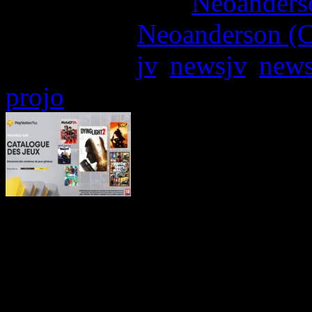
More articles by
Neoanderso
Written by:
Neoanderson (C
Étiquettes :
jv
,
newsjv
,
news
projo
Depuis juin 2022, le Play
pour fusionner avec le 
d’abonnements dont le