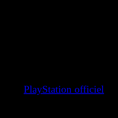
PlayStation+ Premium et 
grosse librairie de jeux
PlayStation 4/PlayStation 
à l’envie. A noter d’ail
permet aussi d’accéder à de
1, PSP ou PlayStation 2.
Chaque mois, Sony a promis 
blog
PlayStation officiel
vie
jeux qui seront offerts au
Premium dès le 19 novembr