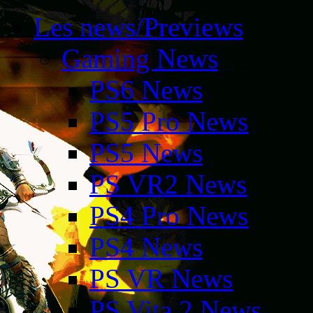
Les news/Previews
Gaming News
PS6 News
PS5 Pro News
PS5 News
PS VR2 News
PS4 Pro News
PS4 News
PS VR News
PS Vita 2 News