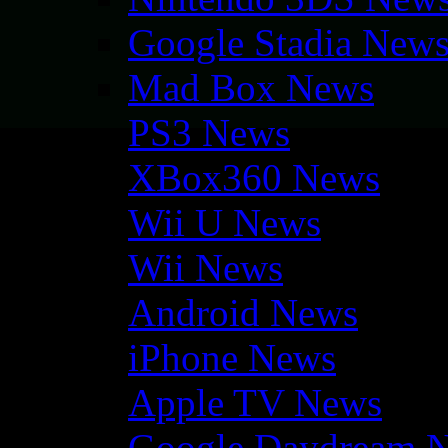
Google Stadia New
Mad Box News
PS3 News
XBox360 News
Wii U News
Wii News
Android News
iPhone News
Apple TV News
Google Daydream 