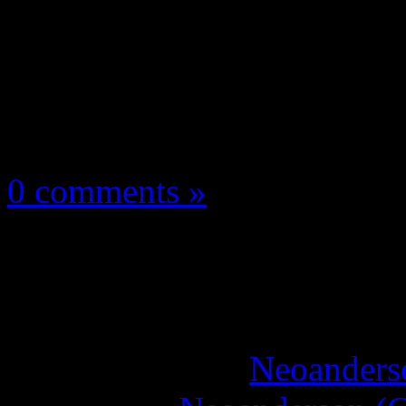
Les news/Previews
22 octobre 2024
0 comments »
Metal Slug Tactics se 
vidéo !
More articles by
Neoanderso