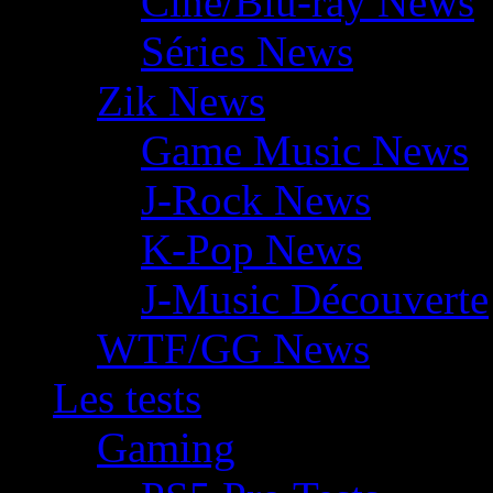
Ciné/Blu-ray News
Séries News
Zik News
Game Music News
J-Rock News
K-Pop News
J-Music Découverte
WTF/GG News
Les tests
Gaming