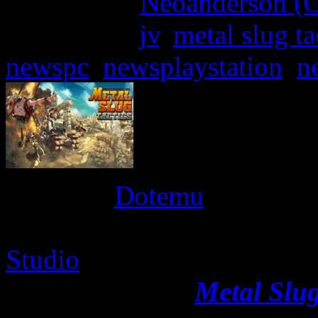
Written by:
Neoanderson (C
Étiquettes :
jv
,
metal slug ta
newspc
,
newsplaystation
,
n
L’éditeur
Dotemu
(
Teenage 
Revenge
,
Streets of Rag
Studio
(
Rogue Lords
,
Syn
date de sortie de
Metal Slug