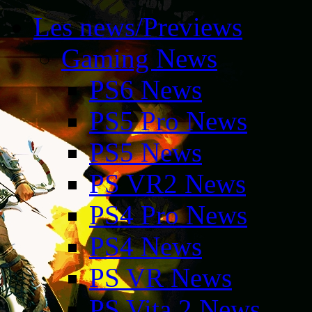
Les news/Previews
Gaming News
PS6 News
PS5 Pro News
PS5 News
PS VR2 News
PS4 Pro News
PS4 News
PS VR News
PS Vita 2 News