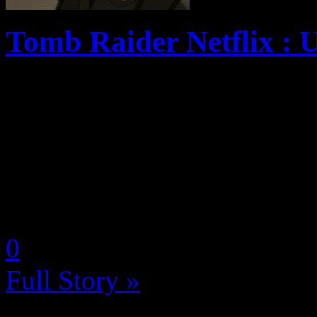
Tomb Raider Netflix : U
Après le succès de l’adapta
Castlevania, Netflix a compri
adapter un maximum de gros
suivant ce même format aussi
by Neoanderson (Chapitre S
0
Full Story »