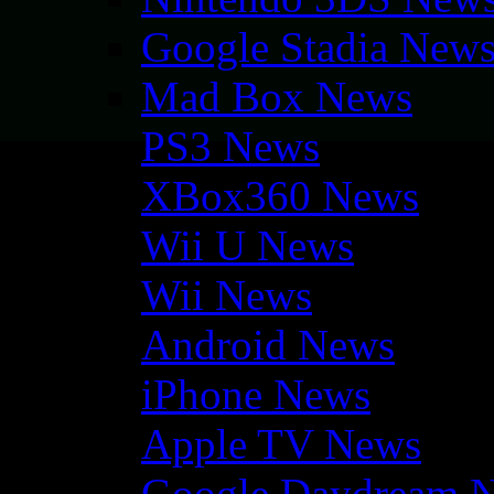
Google Stadia New
Mad Box News
PS3 News
XBox360 News
Wii U News
Wii News
Android News
iPhone News
Apple TV News
Google Daydream 