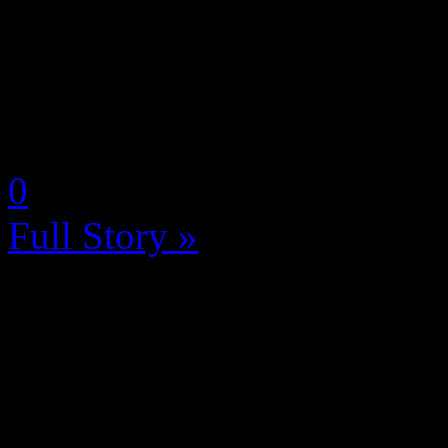
Showcase diffusé dans la nu
dévoiler de nouveaux détails
Xbox Series) de Marvel Riva
by Neoanderson (Chapitre S
0
Full Story »