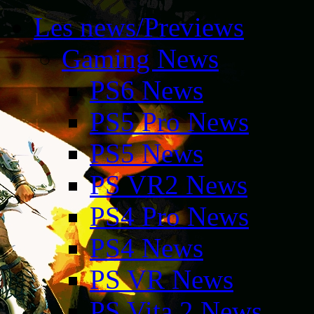
Les news/Previews
Gaming News
PS6 News
PS5 Pro News
PS5 News
PS VR2 News
PS4 Pro News
PS4 News
PS VR News
PS Vita 2 News