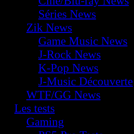
Ciné/Blu-ray News
Séries News
Zik News
Game Music News
J-Rock News
K-Pop News
J-Music Découverte
WTF/GG News
Les tests
Gaming