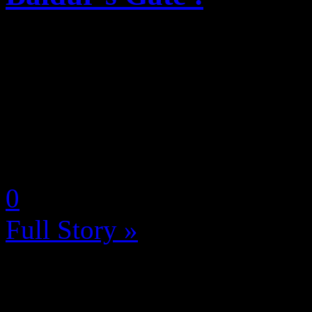
Prime Gaming va proposer se
tout au long du mois de mars
disponibles dès le 2 mars ! 
emmène les joueurs dans des
by Neoanderson (Chapitre S
0
Full Story »