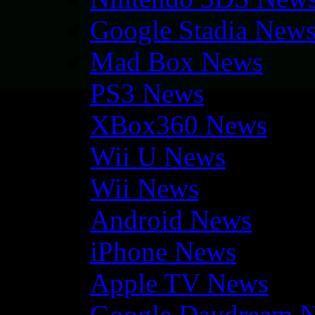
Google Stadia New
Mad Box News
PS3 News
XBox360 News
Wii U News
Wii News
Android News
iPhone News
Apple TV News
Google Daydream 