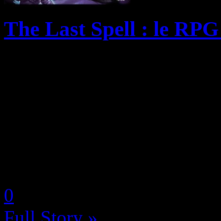
The Last Spell : le RPG 
L’éditeur The Arcade Crew e
Games annoncent la date de 
RPG tactique à succès verra 
prochain sur Steam, Ninten
PlayStation. Plo...
by Neoanderson (Chapitre S
0
Full Story »