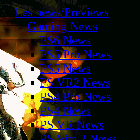
Les news/Previews
Gaming News
PS6 News
PS5 Pro News
PS5 News
PS VR2 News
PS4 Pro News
PS4 News
PS VR News
PS Vita 2 News