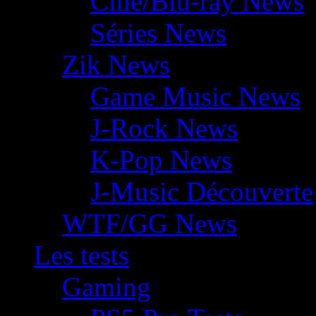
Ciné/Blu-ray News
Séries News
Zik News
Game Music News
J-Rock News
K-Pop News
J-Music Découverte
WTF/GG News
Les tests
Gaming