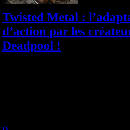
Twisted Metal : l’adap
d’action par les créate
Deadpool !
En 2019, Sony a décidé de
franchises vidéoludiques en 
consoles pour les livrer aux
écran, et Twisted Metal faisai
by Neoanderson (Chapitre S