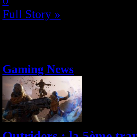
0
Full Story »
Gaming News
Outriders : la 5ème tran