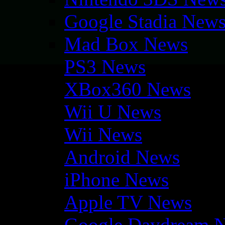
Google Stadia New
Mad Box News
PS3 News
XBox360 News
Wii U News
Wii News
Android News
iPhone News
Apple TV News
Google Daydream 