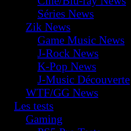
Ciné/Blu-ray News
Séries News
Zik News
Game Music News
J-Rock News
K-Pop News
J-Music Découverte
WTF/GG News
Les tests
Gaming