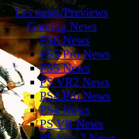
Les news/Previews
Gaming News
PS6 News
PS5 Pro News
PS5 News
PS VR2 News
PS4 Pro News
PS4 News
PS VR News
PS Vita 2 News