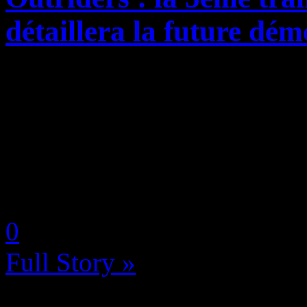
détaillera la future dé
SQUARE ENIX est heureux 
Transmission d’OUTRIDERS s
mercredi 24 février. Celle-
d’informations sur le conten
by Neoanderson (Chapitre S
0
Full Story »