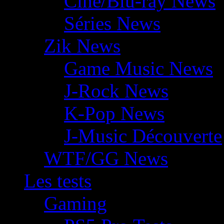
Ciné/Blu-ray News
Séries News
Zik News
Game Music News
J-Rock News
K-Pop News
J-Music Découverte
WTF/GG News
Les tests
Gaming