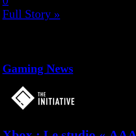
0
Full Story »
Gaming News
Xbox : Le studio « AAAA