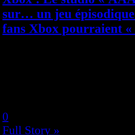
sur… un jeu épisodique
fans Xbox pourraient « 
Si l’on en croit le récent P
intervenants ont discuté du
« Quadruple A » The Initiat
devrait s’attendre à avoir u..
by Neoanderson (Chapitre S
0
Full Story »