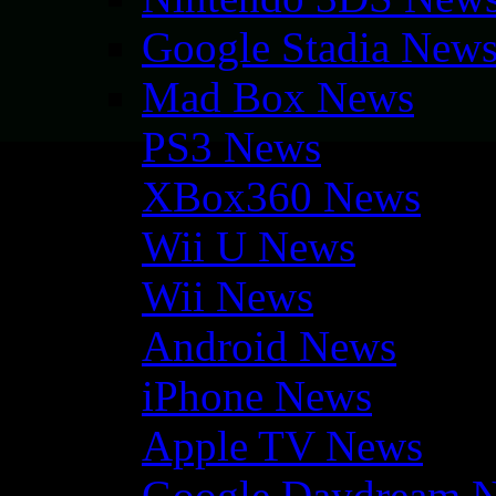
Google Stadia New
Mad Box News
PS3 News
XBox360 News
Wii U News
Wii News
Android News
iPhone News
Apple TV News
Google Daydream 