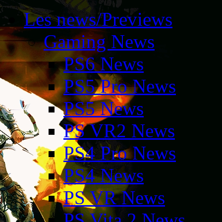
Les news/Previews
Gaming News
PS6 News
PS5 Pro News
PS5 News
PS VR2 News
PS4 Pro News
PS4 News
PS VR News
PS Vita 2 News