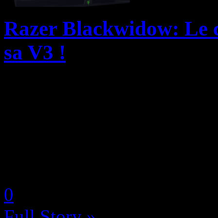
Razer Blackwidow: Le c
sa V3 !
Razer a récemment annonce
et BlackWidow V3 Tenkeyles
premier clavier gaming méc
apportant pléthores de nouve
by Neoanderson (Chapitre S
0
Full Story »