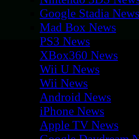
Google Stadia New
Mad Box News
PS3 News
XBox360 News
Wii U News
Wii News
Android News
iPhone News
Apple TV News
Google Daydream 