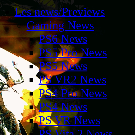
Les news/Previews
Gaming News
PS6 News
PS5 Pro News
PS5 News
PS VR2 News
PS4 Pro News
PS4 News
PS VR News
PS Vita 2 News