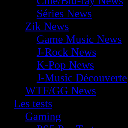
Ciné/Blu-ray News
Séries News
Zik News
Game Music News
J-Rock News
K-Pop News
J-Music Découverte
WTF/GG News
Les tests
Gaming