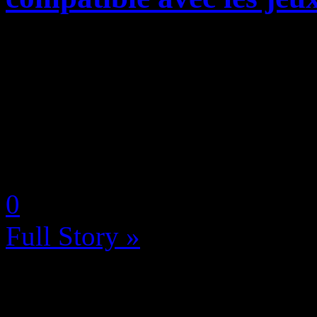
Alors là, on doit dire que l’
nouvelle mais non, vous ne
sur son blog officiel que la 
PlayStation 5 ne serait abs
by Neoanderson (Chapitre S
0
Full Story »