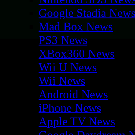
Google Stadia New
Mad Box News
PS3 News
XBox360 News
Wii U News
Wii News
Android News
iPhone News
Apple TV News
Google Daydream 