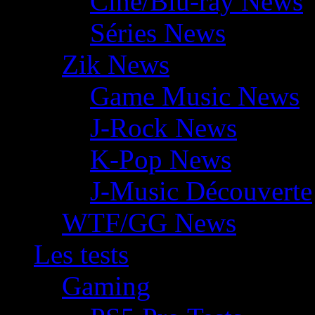
Ciné/Blu-ray News
Séries News
Zik News
Game Music News
J-Rock News
K-Pop News
J-Music Découverte
WTF/GG News
Les tests
Gaming