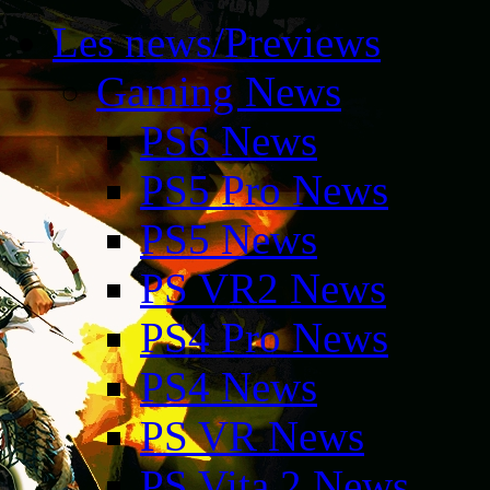
Les news/Previews
Gaming News
PS6 News
PS5 Pro News
PS5 News
PS VR2 News
PS4 Pro News
PS4 News
PS VR News
PS Vita 2 News