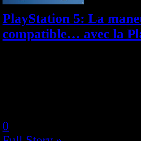
PlayStation 5: La mane
compatible… avec la Pl
Si la rétrocompatibilité des
PlayStation 5 peut faire lég
manette DualShock 4 soit c
Gen de Sony, on ne s’attendai
by Neoanderson (Chapitre S
0
Full Story »