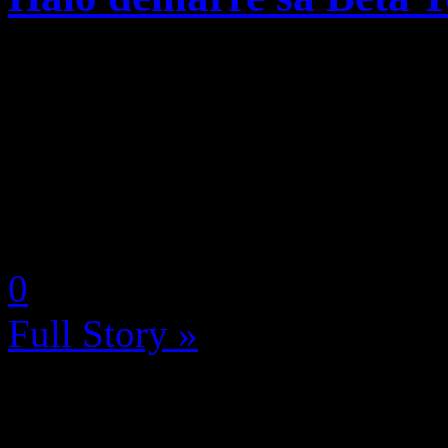
La bêta technique multijoueu
nouveau jeu de tir à la pre
Interactive du co-créateur 
Division débutera dans quel
by Neoanderson (Chapitre S
0
Full Story »