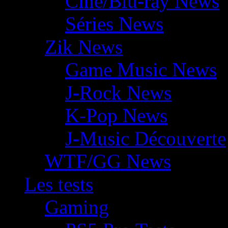
Ciné/Blu-ray News
Séries News
Zik News
Game Music News
J-Rock News
K-Pop News
J-Music Découverte
WTF/GG News
Les tests
Gaming