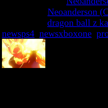
More articles by
Neoanderso
Written by:
Neoanderson (C
Étiquettes :
dragon ball z k
newsps4
,
newsxboxone
,
pr
Révélé par une vidéo d
l’Action-RPG Dragon Ba
CyberConnect 2 pour le 