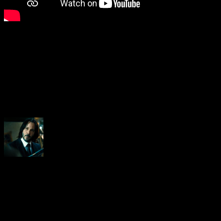
About the Author
Neoanderson (Chapitre Séba
Hardcore gamer dans l'âme, 
suis le rédacteur en chef au