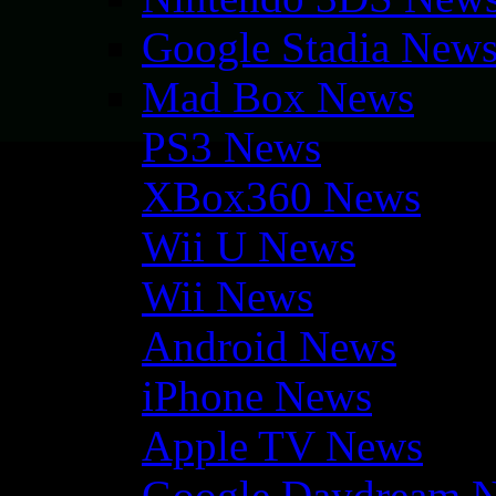
Google Stadia New
Mad Box News
PS3 News
XBox360 News
Wii U News
Wii News
Android News
iPhone News
Apple TV News
Google Daydream 