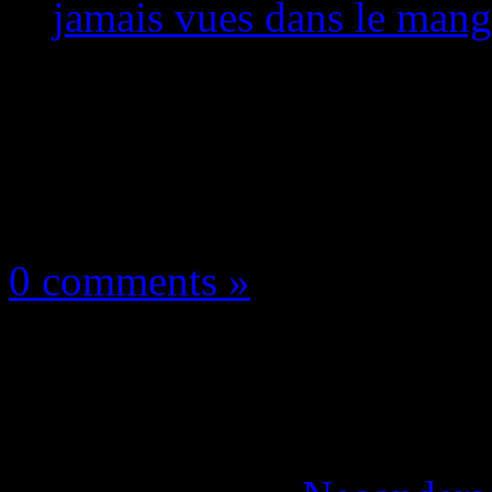
jamais vues dans le mang
Les news/Previews
29 juin 2019
0 comments »
Dragon Ball Z – Kakar
histoires jamais vues