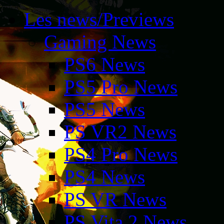
Les news/Previews
Gaming News
PS6 News
PS5 Pro News
PS5 News
PS VR2 News
PS4 Pro News
PS4 News
PS VR News
PS Vita 2 News