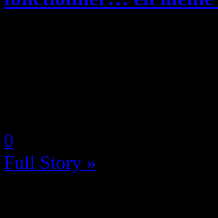
Si le casque de réalité virtu
couleurs en devançant dans 
concurrent direct le HTC Viv
coup dur qui pourrait bien r
by Neoanderson (Chapitre S
0
Full Story »