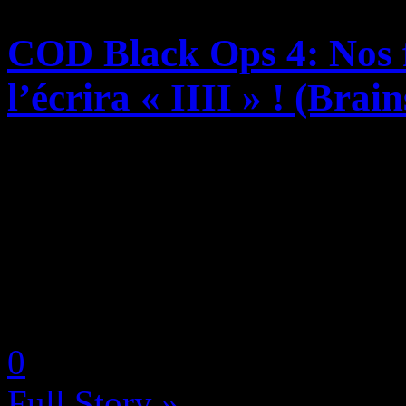
COD Black Ops 4: Nos f
l’écrira « IIII » ! (Bra
Nan parce qu’il ne faudrait 
saga Call of Duty, qui sont
pré-pubères comme nombre d
comprennent pas que le proc
by Neoanderson (Chapitre S
0
Full Story »