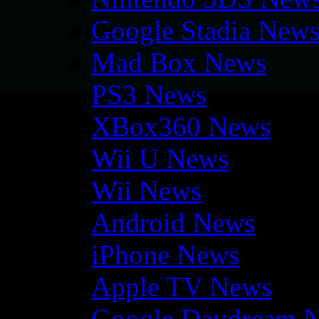
Google Stadia New
Mad Box News
PS3 News
XBox360 News
Wii U News
Wii News
Android News
iPhone News
Apple TV News
Google Daydream 