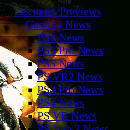
Les news/Previews
Gaming News
PS6 News
PS5 Pro News
PS5 News
PS VR2 News
PS4 Pro News
PS4 News
PS VR News
PS Vita 2 News