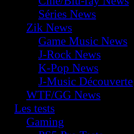
Ciné/Blu-ray News
Séries News
Zik News
Game Music News
J-Rock News
K-Pop News
J-Music Découverte
WTF/GG News
Les tests
Gaming