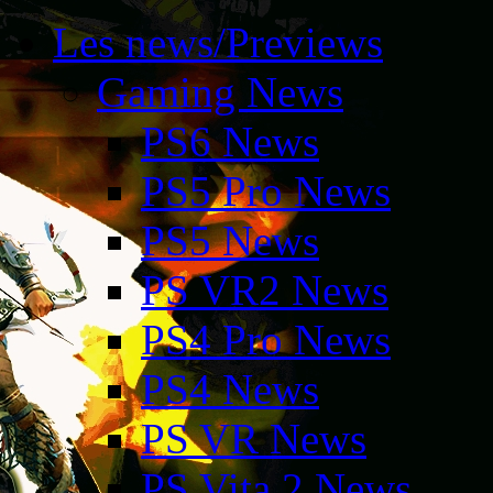
Les news/Previews
Gaming News
PS6 News
PS5 Pro News
PS5 News
PS VR2 News
PS4 Pro News
PS4 News
PS VR News
PS Vita 2 News