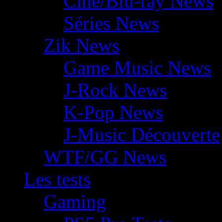
Ciné/Blu-ray News
Séries News
Zik News
Game Music News
J-Rock News
K-Pop News
J-Music Découverte
WTF/GG News
Les tests
Gaming