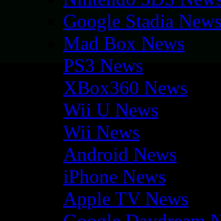
Google Stadia New
Mad Box News
PS3 News
XBox360 News
Wii U News
Wii News
Android News
iPhone News
Apple TV News
Google Daydream 