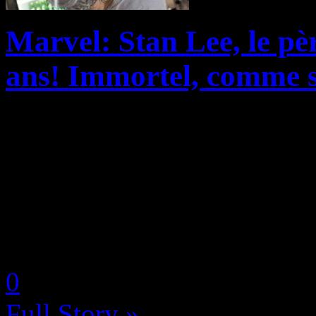
Marvel: Stan Lee, le pèr
ans! Immortel, comme s
Si on vous dit « Figure emb
Comics », le premier nom qui
forcément Stan Lee, le pap
des X-Men ou encore d’Iron
by Neoanderson (Chapitre S
0
Full Story »