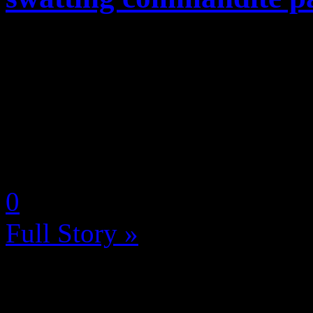
Si vous ne connaissez pas l
aux Etats Unis, il s’agit de 
croire qu’une personne à qu
de perpétrer une prise...
by Neoanderson (Chapitre S
0
Full Story »