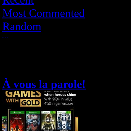
Most Commented
Random
À vous la parole!