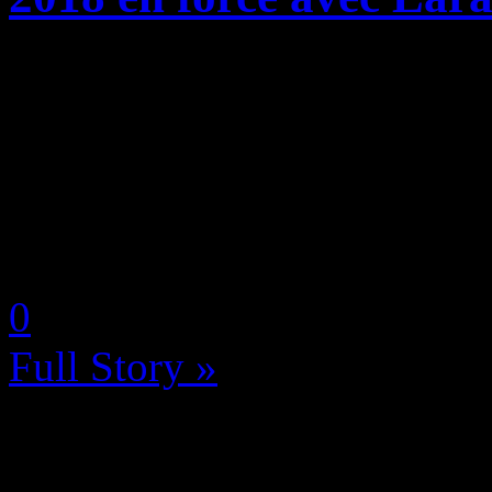
Les jeux offerts en janvie
Gold viennent d’être official
peut dire que Microsoft repr
gros coup de mou fin 2017! E
by Neoanderson (Chapitre S
0
Full Story »