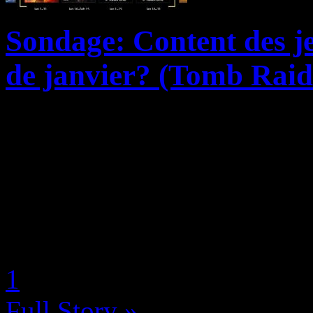
Sondage: Content des 
de janvier? (Tomb Raid
Microsoft vient de publier la
prochain à ses abonnés Gam
nous sommes plutôt hypés p
Tomb Raider Underworld, A
by Neoanderson (Chapitre S
1
Full Story »