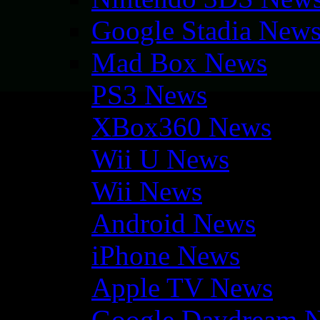
Google Stadia New
Mad Box News
PS3 News
XBox360 News
Wii U News
Wii News
Android News
iPhone News
Apple TV News
Google Daydream 