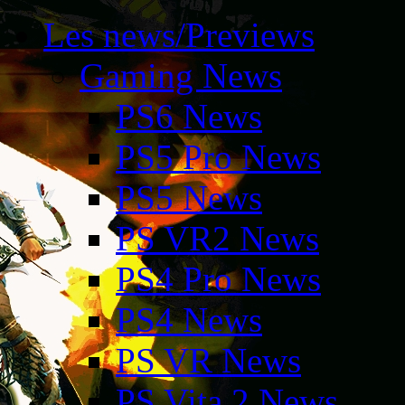
Les news/Previews
Gaming News
PS6 News
PS5 Pro News
PS5 News
PS VR2 News
PS4 Pro News
PS4 News
PS VR News
PS Vita 2 News