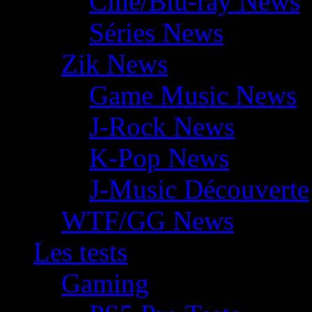
Ciné/Blu-ray News
Séries News
Zik News
Game Music News
J-Rock News
K-Pop News
J-Music Découverte
WTF/GG News
Les tests
Gaming