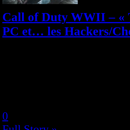
Call of Duty WWII – « T
PC et… les Hackers/Chea
On dirait bien que les petits
Sledgehammer Games n’ont p
source de leur nouveau Call 
Beta PC de Call of Duty WWI
by Neoanderson (Chapitre S
0
Full Story »