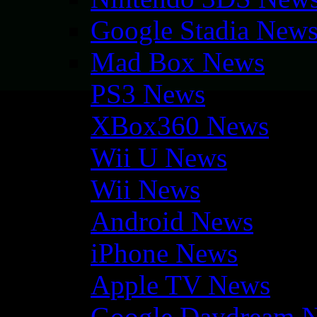
Google Stadia New
Mad Box News
PS3 News
XBox360 News
Wii U News
Wii News
Android News
iPhone News
Apple TV News
Google Daydream 