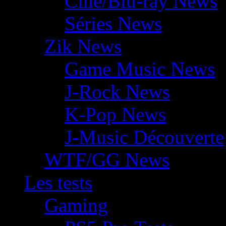
Ciné/Blu-ray News
Séries News
Zik News
Game Music News
J-Rock News
K-Pop News
J-Music Découverte
WTF/GG News
Les tests
Gaming