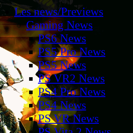
Les news/Previews
Gaming News
PS6 News
PS5 Pro News
PS5 News
PS VR2 News
PS4 Pro News
PS4 News
PS VR News
PS Vita 2 News