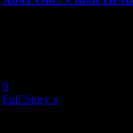
On ne va pas se leurrer, avec
Xbox Scorpio prévue pour f
une nouvelle génération de 
soeur la Xbox One, qui ne m
by Neoanderson (Chapitre S
0
Full Story »