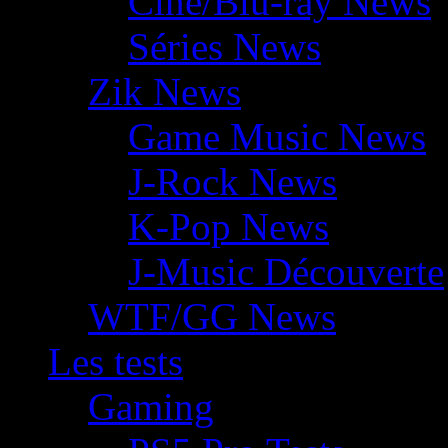
Ciné/Blu-ray News
Séries News
Zik News
Game Music News
J-Rock News
K-Pop News
J-Music Découverte
WTF/GG News
Les tests
Gaming