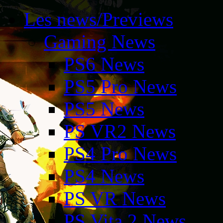
Les news/Previews
Gaming News
PS6 News
PS5 Pro News
PS5 News
PS VR2 News
PS4 Pro News
PS4 News
PS VR News
PS Vita 2 News