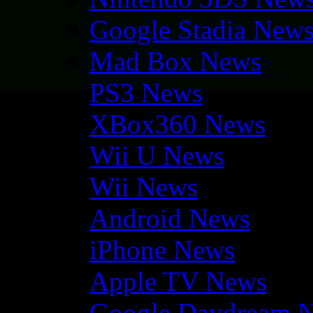
Google Stadia New
Mad Box News
PS3 News
XBox360 News
Wii U News
Wii News
Android News
iPhone News
Apple TV News
Google Daydream 