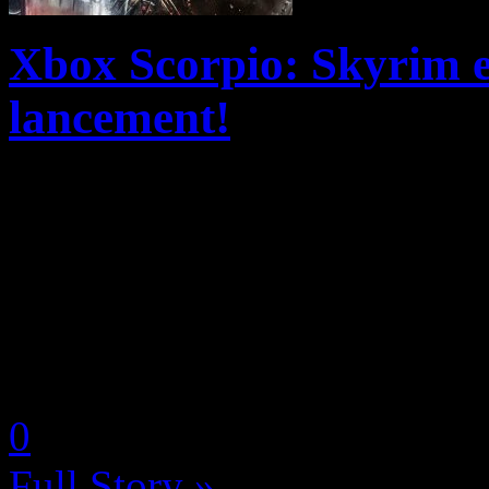
Xbox Scorpio: Skyrim e
lancement!
Si « La Terre du Milieu: L’
premier jeu d’un éditeur tie
Scorpio, Bethesda a décidé 
moins de deux titres pour l..
by Neoanderson (Chapitre S
0
Full Story »