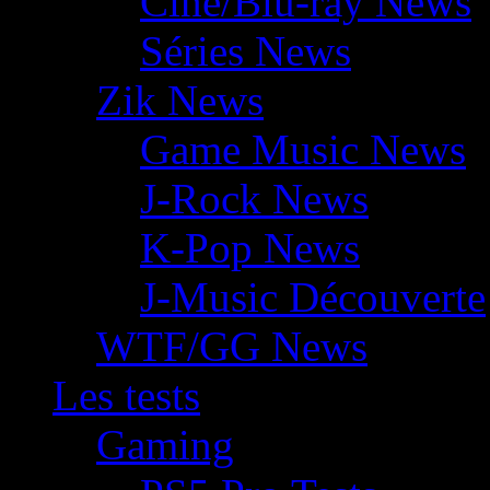
Ciné/Blu-ray News
Séries News
Zik News
Game Music News
J-Rock News
K-Pop News
J-Music Découverte
WTF/GG News
Les tests
Gaming