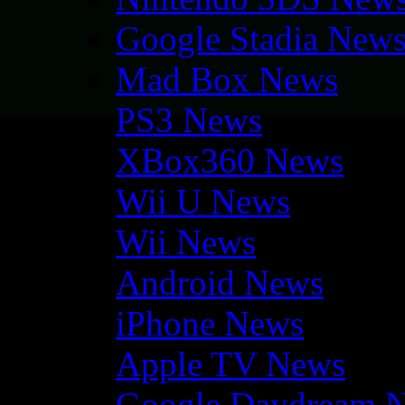
Google Stadia New
Mad Box News
PS3 News
XBox360 News
Wii U News
Wii News
Android News
iPhone News
Apple TV News
Google Daydream 