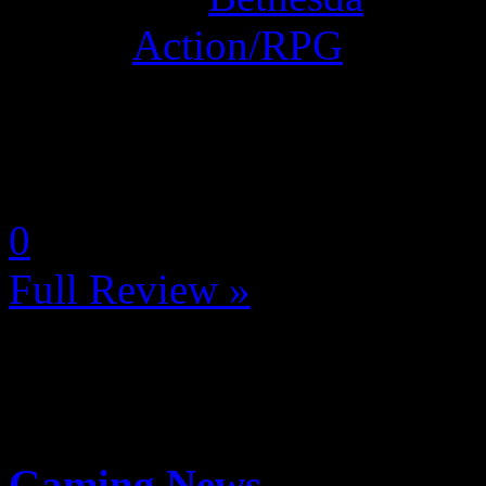
Genre:
Action/RPG
La Note 3.5 / 5 - Bon
by Deyleina
0
Full Review »
Gaming News