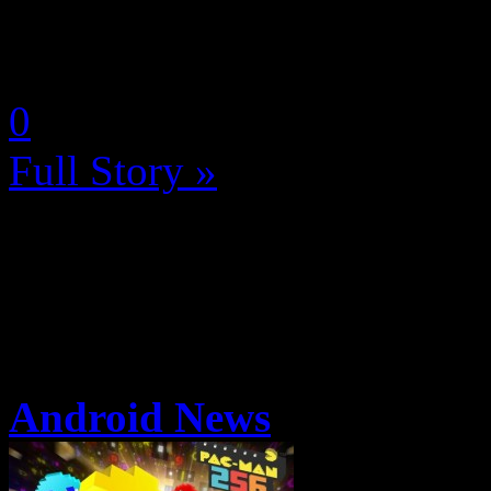
Dès maintenant, les joueurs 
by Neoanderson (Chapitre S
0
Full Story »
Android News