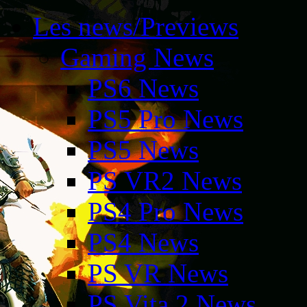
Les news/Previews
Gaming News
PS6 News
PS5 Pro News
PS5 News
PS VR2 News
PS4 Pro News
PS4 News
PS VR News
PS Vita 2 News