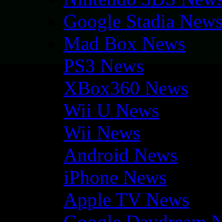
Google Stadia New
Mad Box News
PS3 News
XBox360 News
Wii U News
Wii News
Android News
iPhone News
Apple TV News
Google Daydream 