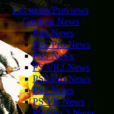
Les news/Previews
Gaming News
PS6 News
PS5 Pro News
PS5 News
PS VR2 News
PS4 Pro News
PS4 News
PS VR News
PS Vita 2 News