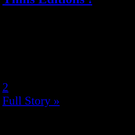
Découvrez pour la première
L’Encyclopédie, un ouvrage 
l’intégralité des fruits du
de Eiichirô Oda, aux édition
by Neoanderson (Chapitre S
2
Full Story »