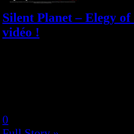
Silent Planet – Elegy of
vidéo !
Le studio Vertex Zero et l
récemment dévoilé une band
d’aventure de science-fiction
Planet – Elegy of a Dying W
by Neoanderson (Chapitre S
0
Full Story »