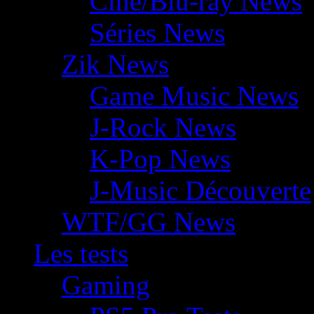
Ciné/Blu-ray News
Séries News
Zik News
Game Music News
J-Rock News
K-Pop News
J-Music Découverte
WTF/GG News
Les tests
Gaming