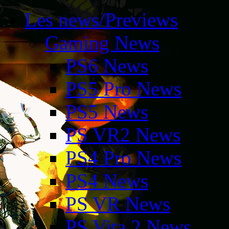
Les news/Previews
Gaming News
PS6 News
PS5 Pro News
PS5 News
PS VR2 News
PS4 Pro News
PS4 News
PS VR News
PS Vita 2 News