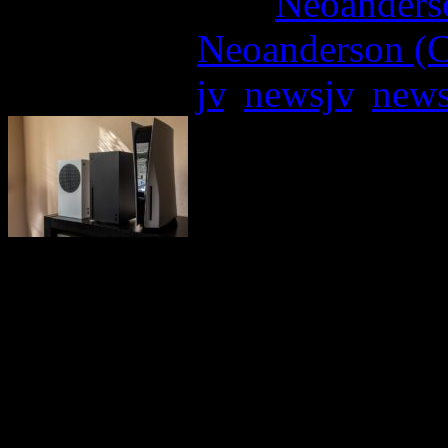
More articles by
Neoanderso
Written by:
Neoanderson (C
Étiquettes :
jv
,
newsjv
,
new
On savait que la PlayStat
consoles Next-Gen, nota
monumental destiné à refroi
graphique, mais à présent 