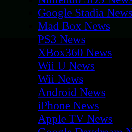
Google Stadia New
Mad Box News
PS3 News
XBox360 News
Wii U News
Wii News
Android News
iPhone News
Apple TV News
Google Daydream 