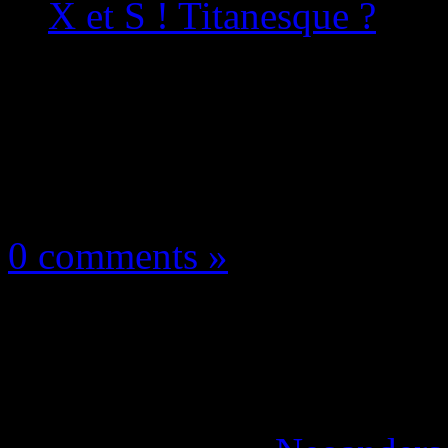
X et S ! Titanesque ?
À vous la parole!
27 octobre 2020
0 comments »
PlayStation 5 : Voici 
Xbox Series X et S ! 