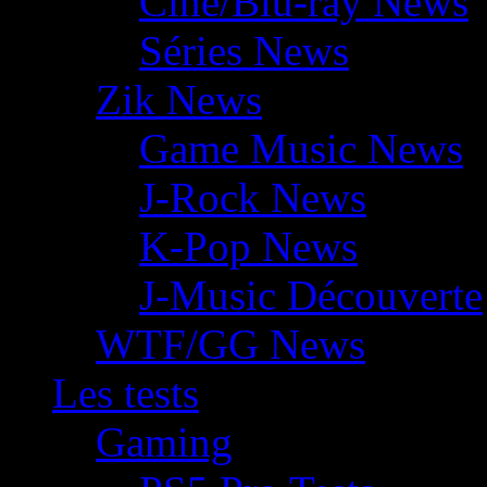
Ciné/Blu-ray News
Séries News
Zik News
Game Music News
J-Rock News
K-Pop News
J-Music Découverte
WTF/GG News
Les tests
Gaming