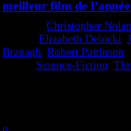
meilleur film de l’année
Director:
Christopher Nola
Actors:
Elizabeth Debicki
,
Branagh
,
Robert Pattinson
Genre:
Science-Fiction
,
Thr
La Note 5 / 5 - La perfectio
N-Gamz d'Or !
by Neoanderson (Chapitre S
0