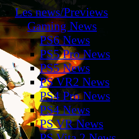
Les news/Previews
Gaming News
PS6 News
PS5 Pro News
PS5 News
PS VR2 News
PS4 Pro News
PS4 News
PS VR News
PS Vita 2 News