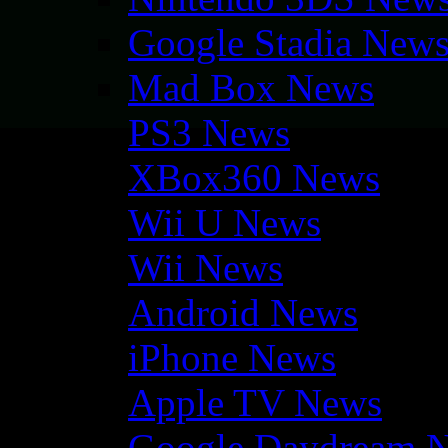
Google Stadia New
Mad Box News
PS3 News
XBox360 News
Wii U News
Wii News
Android News
iPhone News
Apple TV News
Google Daydream 