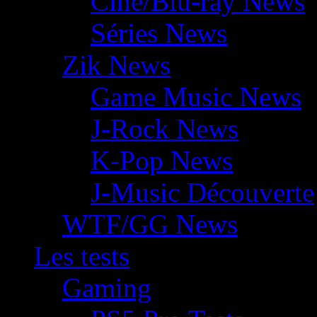
Ciné/Blu-ray News
Séries News
Zik News
Game Music News
J-Rock News
K-Pop News
J-Music Découverte
WTF/GG News
Les tests
Gaming