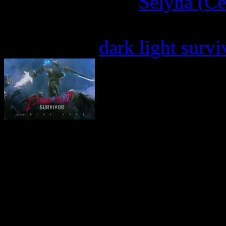
More articles by
Selyna (Cé
Written by: Selyna (Céline 
Étiquettes :
dark light survi
Dans le sillage des survi
Vampire Survivors, D
apporter une bouffée d’
vous permettant de cont