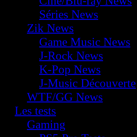
Ciné/Blu-ray News
Séries News
Zik News
Game Music News
J-Rock News
K-Pop News
J-Music Découverte
WTF/GG News
Les tests
Gaming