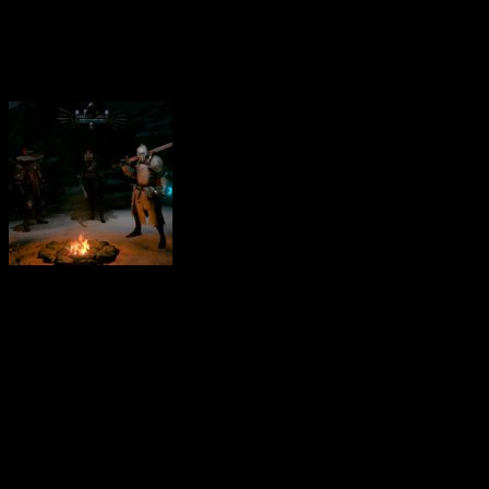
changements de perspect
démarquer du lot.
Dans un multive
Void, l’humanité n’a plus 
un convoi quantique capabl
Vous incarnez un Dark Hunt
bord de ce train fantôme