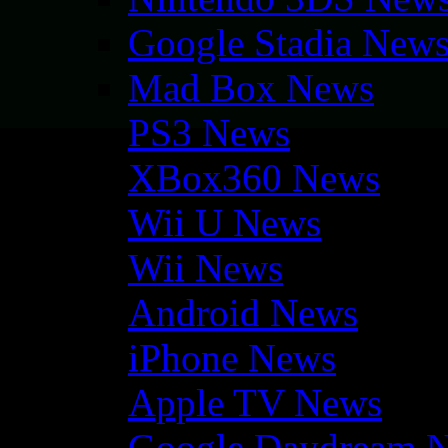
Google Stadia New
Mad Box News
PS3 News
XBox360 News
Wii U News
Wii News
Android News
iPhone News
Apple TV News
Google Daydream 