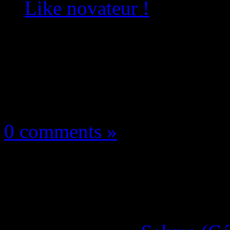
Like novateur !
Les news/Previews
16 mai 2026
0 comments »
Dark Light Survivor 
Un Survivor-Like nov