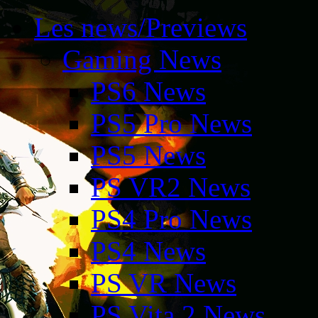
Les news/Previews
Gaming News
PS6 News
PS5 Pro News
PS5 News
PS VR2 News
PS4 Pro News
PS4 News
PS VR News
PS Vita 2 News