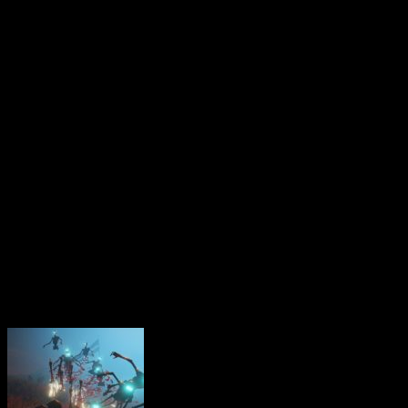
légendaire épargné par 
projette dans un monde 
envahi de créatures cauchem
des dialogues et des envir
thèmes de survie désespérée
dans un univers en ruine. 
ruines high-tech et hor
sentiment d’isolement cosm