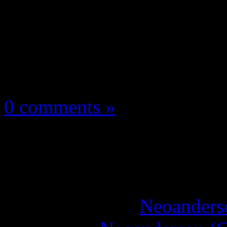
Les news/Previews
27 mars 2026
0 comments »
Hunter The Reckoning
vidéo !
More articles by
Neoanderso