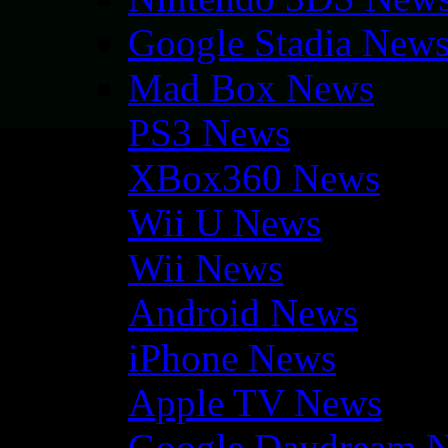
Google Stadia New
Mad Box News
PS3 News
XBox360 News
Wii U News
Wii News
Android News
iPhone News
Apple TV News
Google Daydream 