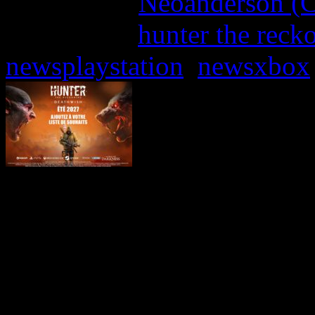
Written by:
Neoanderson (C
Étiquettes :
hunter the reck
newsplaystation
,
newsxbox
Lors du Xbox Partner S
Teyon, acclamé pour son
City
, ont eu le plaisir de 
l’univers du
World of Dar