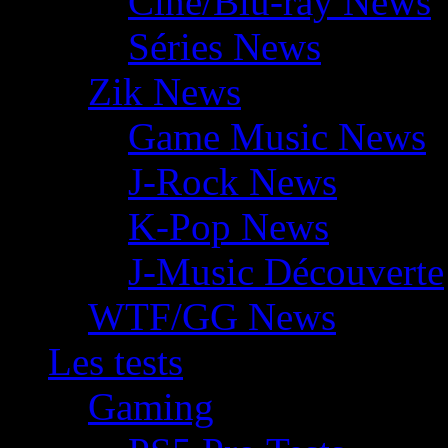
Ciné/Blu-ray News
Séries News
Zik News
Game Music News
J-Rock News
K-Pop News
J-Music Découverte
WTF/GG News
Les tests
Gaming