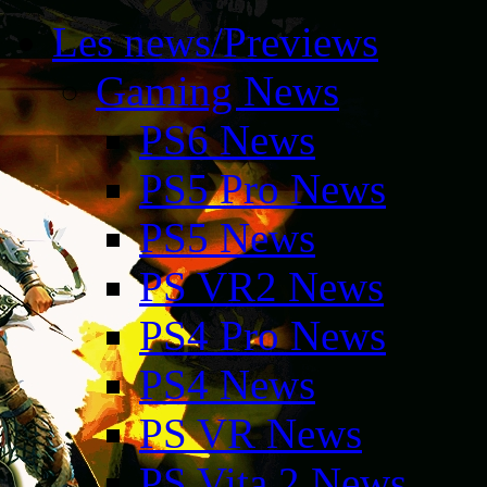
Les news/Previews
Gaming News
PS6 News
PS5 Pro News
PS5 News
PS VR2 News
PS4 Pro News
PS4 News
PS VR News
PS Vita 2 News