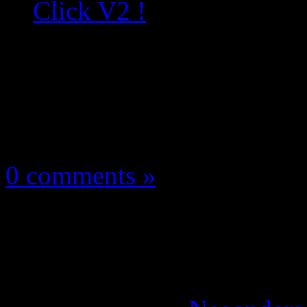
Click V2 !
Les news/Previews
27 avril 2025
0 comments »
Razer lance 2 souris d
les Pro Click V2 !