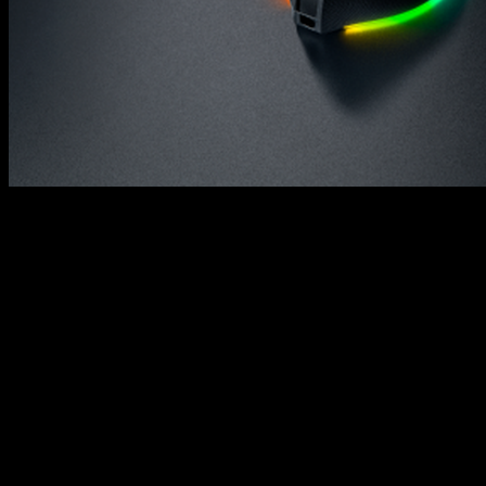
La Razer Pro Click V2 v
adopte un angle d’inclina
posture neutre. Sa forme é
main lorsqu’elle est au 
soigneusement étudiées g
confortable et intuitive