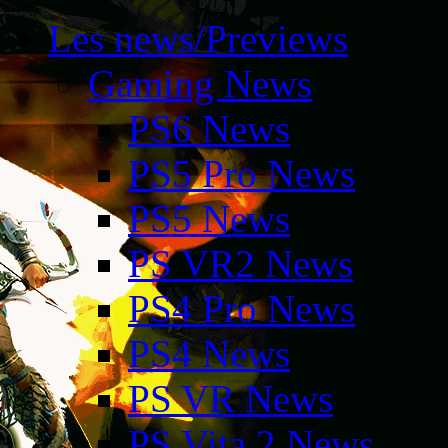
Les news/Previews
Gaming News
PS6 News
PS5 Pro News
PS5 News
PS VR2 News
PS4 Pro News
PS4 News
PS VR News
PS Vita 2 News