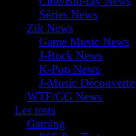
Ciné/Blu-ray News
Séries News
Zik News
Game Music News
J-Rock News
K-Pop News
J-Music Découverte
WTF/GG News
Les tests
Gaming