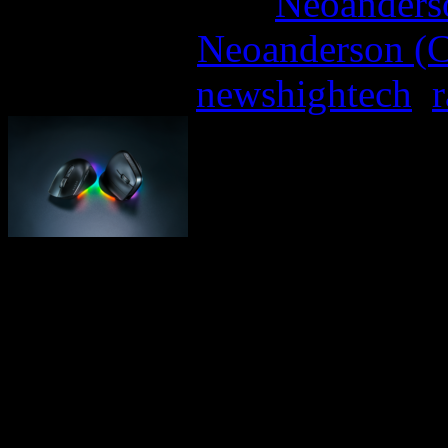
More articles by
Neoanderso
Written by:
Neoanderson (C
Étiquettes :
newshightech
,
r
Razer, la marque lifestyle
aujourd’hui le lancement 
dédiées à la productivité 
Edition et Razer Pro Click