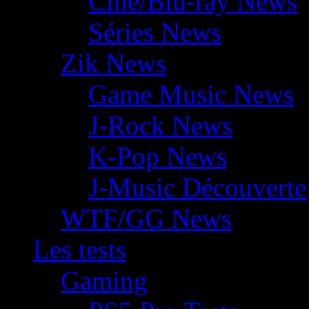
Ciné/Blu-ray News
Séries News
Zik News
Game Music News
J-Rock News
K-Pop News
J-Music Découverte
WTF/GG News
Les tests
Gaming