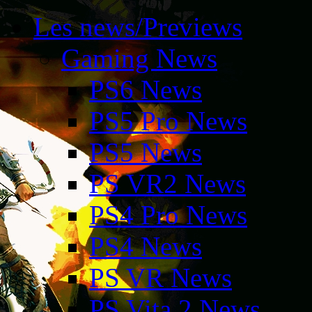
Les news/Previews
Gaming News
PS6 News
PS5 Pro News
PS5 News
PS VR2 News
PS4 Pro News
PS4 News
PS VR News
PS Vita 2 News