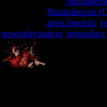
More articles by
Neoanderso
Written by:
Neoanderson (C
Étiquettes :
apex legends
,
jv
newsplaystation
,
newsxbox
EA et Respawn ont dévoilé
pour
Apex Legends – Résur
majeure du jeu de tir de 