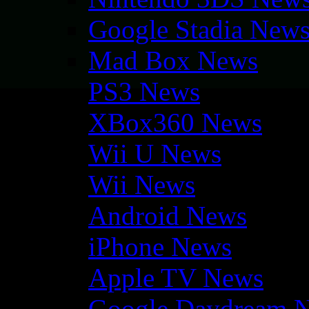
Google Stadia New
Mad Box News
PS3 News
XBox360 News
Wii U News
Wii News
Android News
iPhone News
Apple TV News
Google Daydream 