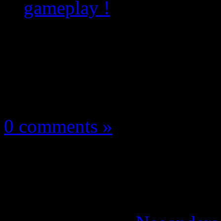
gameplay !
Les news/Previews
3 août 2023
0 comments »
Apex Legends Résurre
trailer de gameplay !