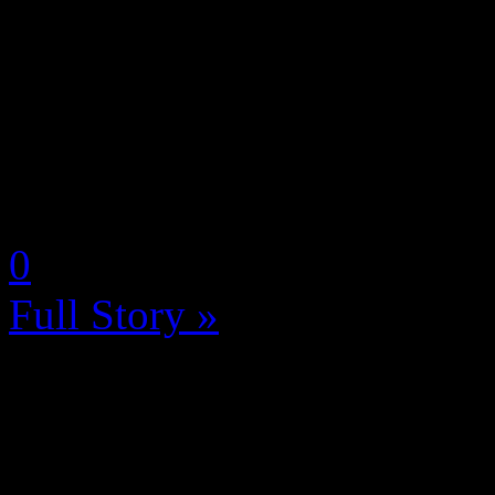
SEGA® Europe Limited et 
proposent un nouvel aperç
de tir et d’extraction, en a
fermée qui commencera dem
by Neoanderson (Chapitre S
0
Full Story »