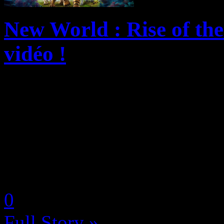
New World : Rise of the
vidéo !
Aujourd’hui, Amazon Game
of the Angry Earth, la pr
monde ouvert, sera lancée l
the Angry Earth introduit de
by Neoanderson (Chapitre S
0
Full Story »