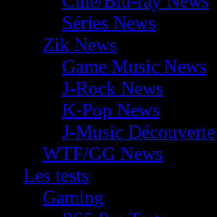
Ciné/Blu-ray News
Séries News
Zik News
Game Music News
J-Rock News
K-Pop News
J-Music Découverte
WTF/GG News
Les tests
Gaming