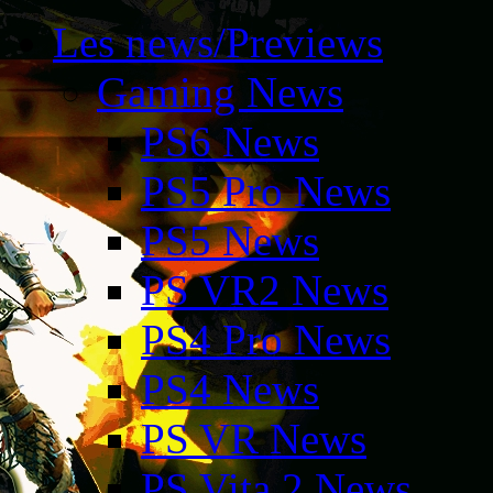
Les news/Previews
Gaming News
PS6 News
PS5 Pro News
PS5 News
PS VR2 News
PS4 Pro News
PS4 News
PS VR News
PS Vita 2 News