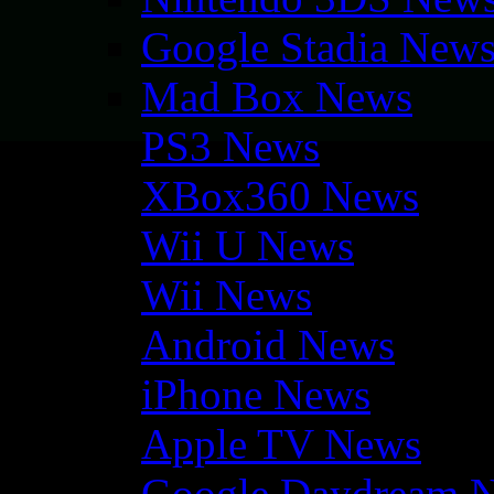
Google Stadia New
Mad Box News
PS3 News
XBox360 News
Wii U News
Wii News
Android News
iPhone News
Apple TV News
Google Daydream 