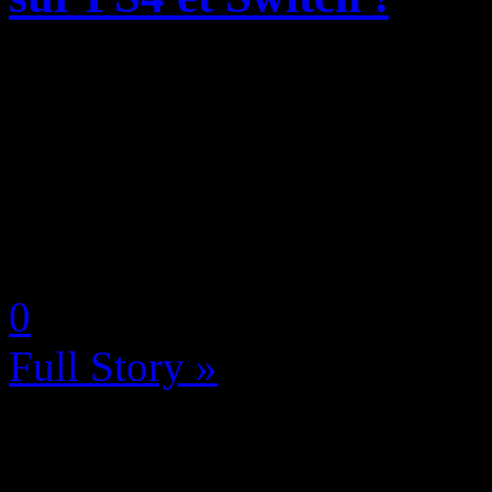
Just For Games a le plaisir
partenariat avec le studio 
Studio pour éditer le jeu d’
du jeu d’arcade Ganryu s...
by Neoanderson (Chapitre S
0
Full Story »