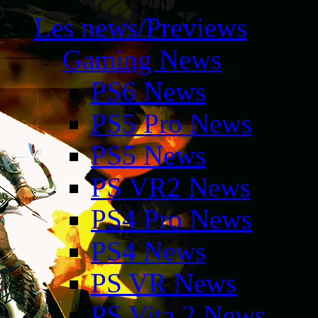
Les news/Previews
Gaming News
PS6 News
PS5 Pro News
PS5 News
PS VR2 News
PS4 Pro News
PS4 News
PS VR News
PS Vita 2 News