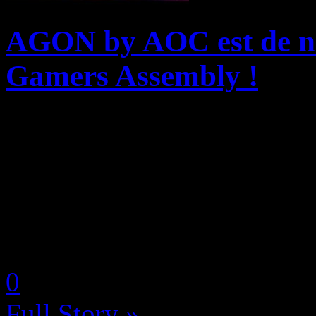
AGON by AOC est de no
Gamers Assembly !
AGON by AOC, l’une des p
gaming au monde, également
accessoires, poursuit le part
avec la Gamers Assembly so
by Neoanderson (Chapitre S
0
Full Story »