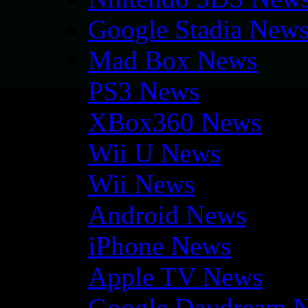
Google Stadia New
Mad Box News
PS3 News
XBox360 News
Wii U News
Wii News
Android News
iPhone News
Apple TV News
Google Daydream 