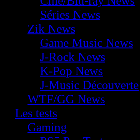
Ciné/Blu-ray News
Séries News
Zik News
Game Music News
J-Rock News
K-Pop News
J-Music Découverte
WTF/GG News
Les tests
Gaming