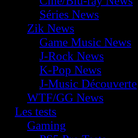
Ciné/Blu-ray News
Séries News
Zik News
Game Music News
J-Rock News
K-Pop News
J-Music Découverte
WTF/GG News
Les tests
Gaming