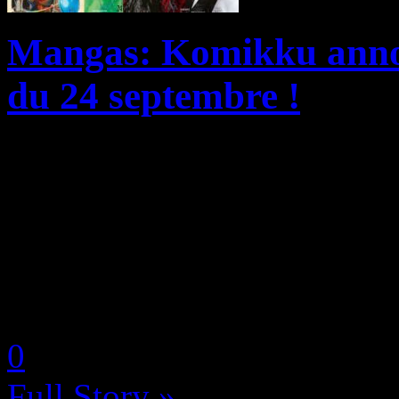
Mangas: Komikku annon
du 24 septembre !
Komikku vous propose de dé
du mois de septembre, toute
risquent de vous plaire avec
magie, alias DAHLIYA, Arti
by Neoanderson (Chapitre S
0
Full Story »