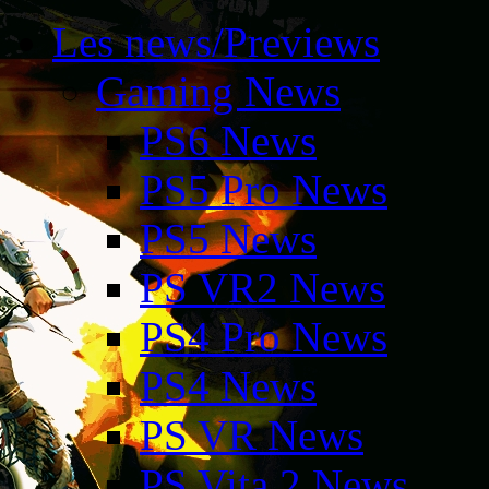
Les news/Previews
Gaming News
PS6 News
PS5 Pro News
PS5 News
PS VR2 News
PS4 Pro News
PS4 News
PS VR News
PS Vita 2 News