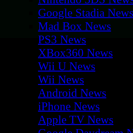
Google Stadia New
Mad Box News
PS3 News
XBox360 News
Wii U News
Wii News
Android News
iPhone News
Apple TV News
Google Daydream 