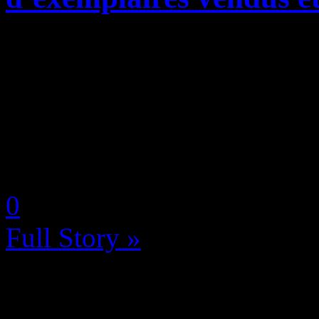
Si vous nous suivez réguli
avons littéralement adoré St
et notre vidéo-test en cliqu
sommes loin d’être les seuls 
by Neoanderson (Chapitre S
0
Full Story »