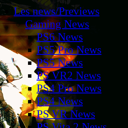
Les news/Previews
Gaming News
PS6 News
PS5 Pro News
PS5 News
PS VR2 News
PS4 Pro News
PS4 News
PS VR News
PS Vita 2 News