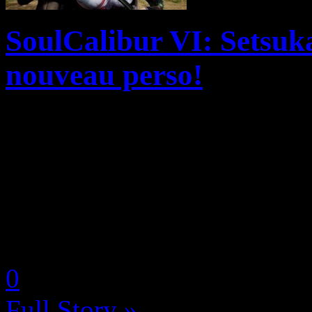
SoulCalibur VI: Setsuk
nouveau perso!
Le livestream de la table ro
Combat japonais qui se tient
révélations et autres annonce
comme Arc System Works, C
by Neoanderson (Chapitre S
0
Full Story »