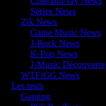
Ciné/Blu-ray News
Séries News
Zik News
Game Music News
J-Rock News
K-Pop News
J-Music Découverte
WTF/GG News
Les tests
Gaming