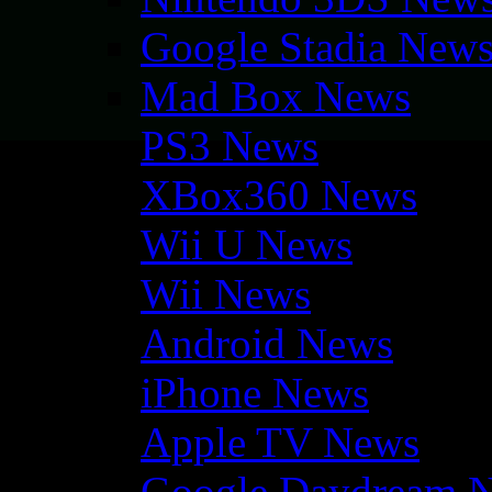
Google Stadia New
Mad Box News
PS3 News
XBox360 News
Wii U News
Wii News
Android News
iPhone News
Apple TV News
Google Daydream 