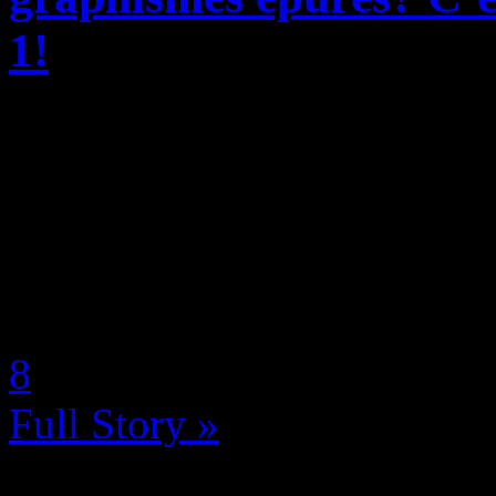
1!
Décidément, Microsoft et 34
faire pour tenter de faire ou
de gameplay de Halo Infini
Series X! Ainsi, entre l’excu
by Neoanderson (Chapitre S
8
Full Story »