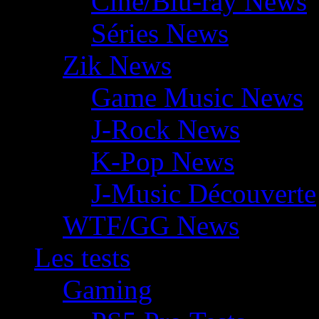
Ciné/Blu-ray News
Séries News
Zik News
Game Music News
J-Rock News
K-Pop News
J-Music Découverte
WTF/GG News
Les tests
Gaming