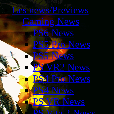
Les news/Previews
Gaming News
PS6 News
PS5 Pro News
PS5 News
PS VR2 News
PS4 Pro News
PS4 News
PS VR News
PS Vita 2 News