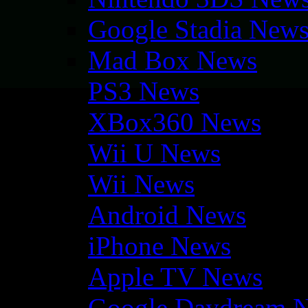
Google Stadia New
Mad Box News
PS3 News
XBox360 News
Wii U News
Wii News
Android News
iPhone News
Apple TV News
Google Daydream 