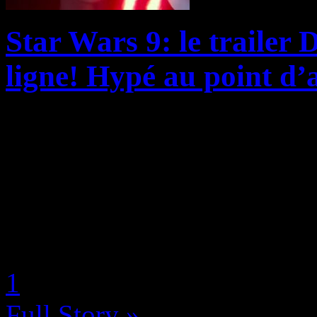
Star Wars 9: le trailer
ligne! Hypé au point d’a
Après l’affront fait par Ria
Wars suite à son très mitigé 
légende Luke Skywalker com
de relever la tête, d’aut...
by Neoanderson (Chapitre S
1
Full Story »