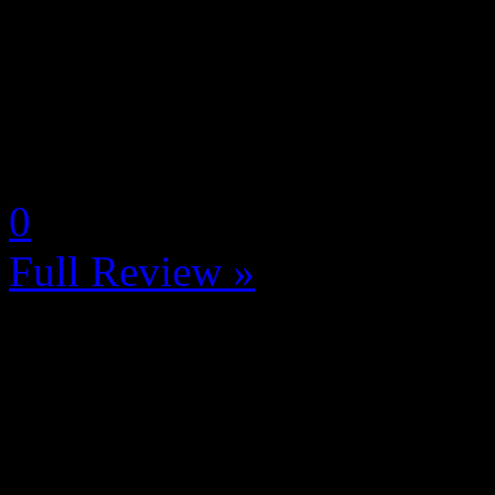
La Note 5 / 5 - La perfectio
N-Gamz d'Or!
by Neoanderson (Chapitre S
0
Full Review »