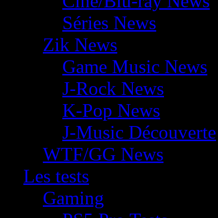
Ciné/Blu-ray News
Séries News
Zik News
Game Music News
J-Rock News
K-Pop News
J-Music Découverte
WTF/GG News
Les tests
Gaming