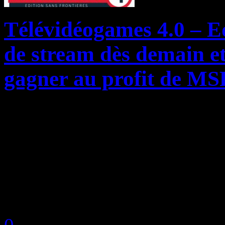
Télévidéogames 4.0 – Ed
de stream dès demain et 
gagner au profit de MS
Dès demain 18h et jusqu’au 
quatrième édition du désor
marathon vidéoludique en 
organisé par nos amis du sit
by Neoanderson (Chapitre S