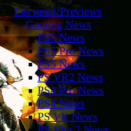
Les news/Previews
Gaming News
PS6 News
PS5 Pro News
PS5 News
PS VR2 News
PS4 Pro News
PS4 News
PS VR News
PS Vita 2 News