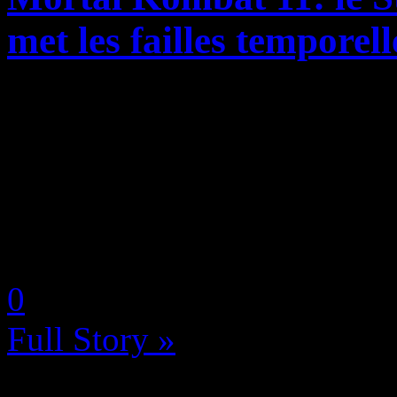
met les failles temporel
Warner Bros. Interactive E
Studios ont publié aujourd’
Kombat 11, révélant une int
voyages dans le temps qui vie
by Neoanderson (Chapitre S
0
Full Story »