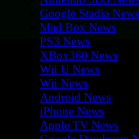
Google Stadia New
Mad Box News
PS3 News
XBox360 News
Wii U News
Wii News
Android News
iPhone News
Apple TV News
Google Daydream 