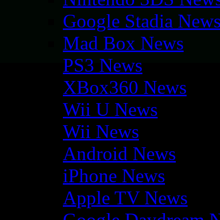
Google Stadia New
Mad Box News
PS3 News
XBox360 News
Wii U News
Wii News
Android News
iPhone News
Apple TV News
Google Daydream 