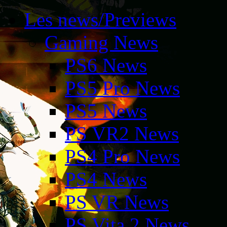
Les news/Previews
Gaming News
PS6 News
PS5 Pro News
PS5 News
PS VR2 News
PS4 Pro News
PS4 News
PS VR News
PS Vita 2 News