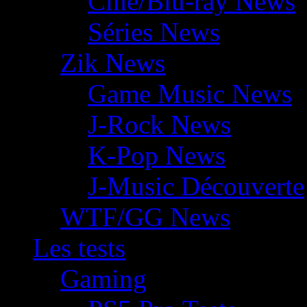
Ciné/Blu-ray News
Séries News
Zik News
Game Music News
J-Rock News
K-Pop News
J-Music Découverte
WTF/GG News
Les tests
Gaming