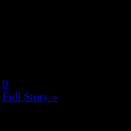
Ubisoft annonce Far Cry Ne
série à succès Far Cry. Sit
apocalyptique, Far Cry New
février 2019 sur PlayStatio
One,...
by Neoanderson (Chapitre S
0
Full Story »