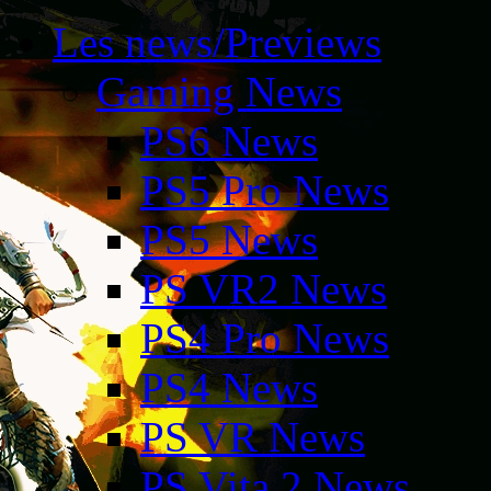
Les news/Previews
Gaming News
PS6 News
PS5 Pro News
PS5 News
PS VR2 News
PS4 Pro News
PS4 News
PS VR News
PS Vita 2 News