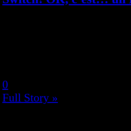
Si on a appris il y a peu q
pourrait arriver bien plus t
voilà que ceux qui attendai
risquent d’être déçus par la 
by Neoanderson (Chapitre S
0
Full Story »