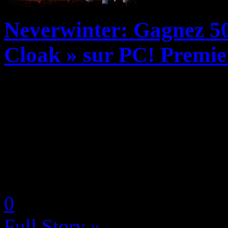
Neverwinter: Gagnez 50
Cloak » sur PC! Premie
Le MMORPG Free-to-Play Ne
bonhomme de chemin sur PC
The Heart of Fire, une mise
puisque vous pourrez y décou
by Neoanderson (Chapitre S
0
Full Story »