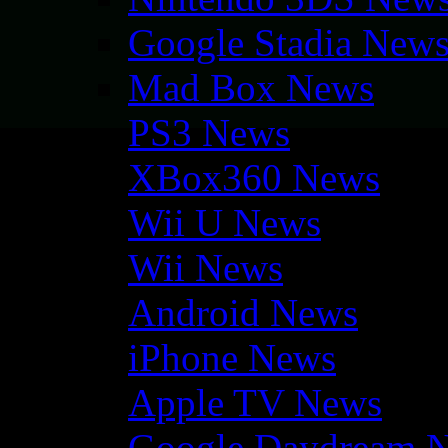
Google Stadia New
Mad Box News
PS3 News
XBox360 News
Wii U News
Wii News
Android News
iPhone News
Apple TV News
Google Daydream 