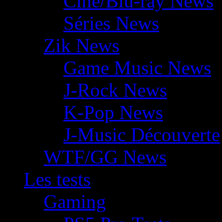
Ciné/Blu-ray News
Séries News
Zik News
Game Music News
J-Rock News
K-Pop News
J-Music Découverte
WTF/GG News
Les tests
Gaming