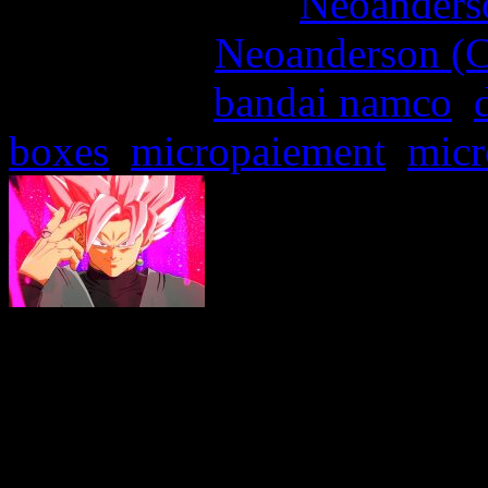
More articles by
Neoanderso
Written by:
Neoanderson (C
Étiquettes :
bandai namco
,
boxes
,
micropaiement
,
micr
… pas de microtransactions
musiques originales de la 
un peu fait tiquer, on a eu 