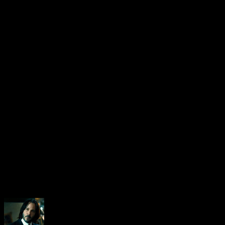
Pfiou, pour le coup, on
d’ailleurs notre preview c
que vous pourrez retrouve
team N-Gamz à la clef!
About the Author