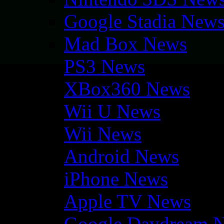
Google Stadia New
Mad Box News
PS3 News
XBox360 News
Wii U News
Wii News
Android News
iPhone News
Apple TV News
Google Daydream 