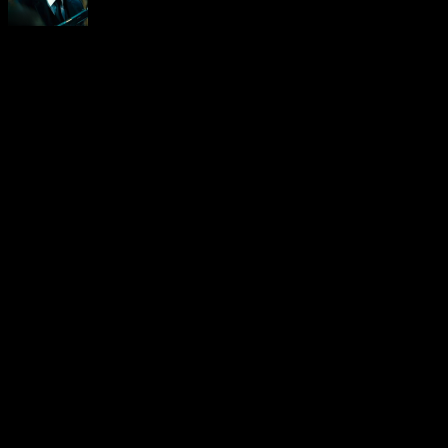
Neoanderson (Chapitre Séba
Hardcore gamer dans l'âme, 
suis le rédacteur en chef au
vidéo-testeur de ce site (fo
d'ailleurs). Amoureux des R
Chrono Trigger, Xenogears e
de survival/horror. Niveau 
shonens/seinens tels que Ga
Sprite ou encore Asebi. Enfi