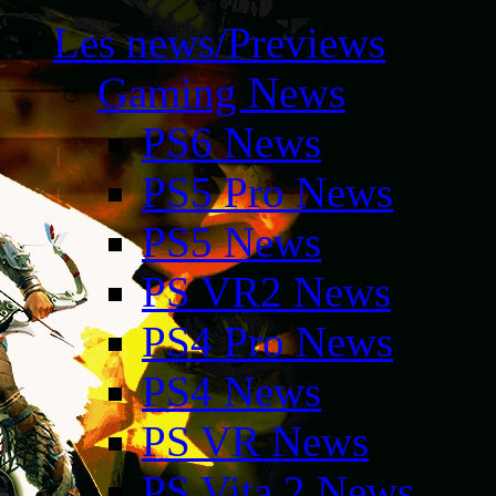
Les news/Previews
Gaming News
PS6 News
PS5 Pro News
PS5 News
PS VR2 News
PS4 Pro News
PS4 News
PS VR News
PS Vita 2 News