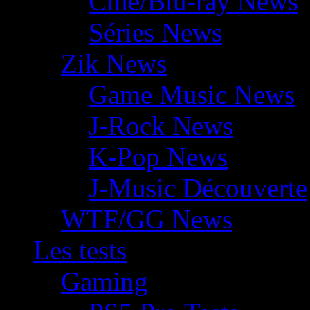
Ciné/Blu-ray News
Séries News
Zik News
Game Music News
J-Rock News
K-Pop News
J-Music Découverte
WTF/GG News
Les tests
Gaming