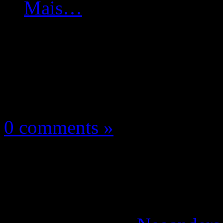
Mais…
Les news/Previews
19 janvier 2018
0 comments »
Dragon Ball FighterZ:
confirmées! Mais…