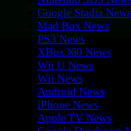
Google Stadia New
Mad Box News
PS3 News
XBox360 News
Wii U News
Wii News
Android News
iPhone News
Apple TV News
Google Daydream 