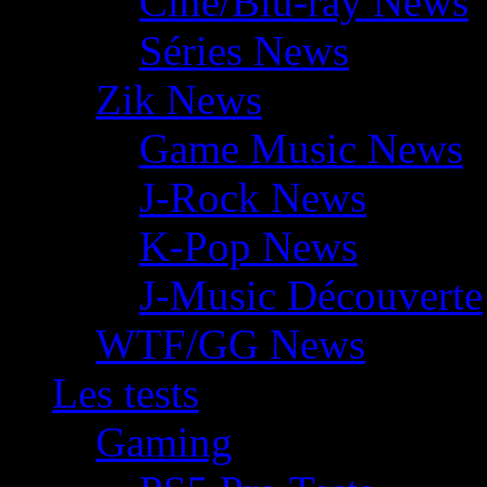
Ciné/Blu-ray News
Séries News
Zik News
Game Music News
J-Rock News
K-Pop News
J-Music Découverte
WTF/GG News
Les tests
Gaming