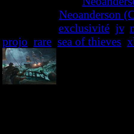
More articles by
Neoanderso
Written by:
Neoanderson (C
Étiquettes :
exclusivité
,
jv
,
projo
,
rare
,
sea of thieves
,
x
Si nous sommes convaincu
l’imaginaire débridé des pet
à faire parler de lui en b