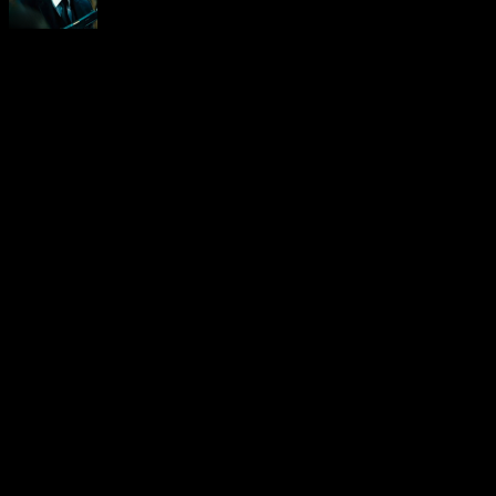
Neoanderson (Chapitre Séba
Hardcore gamer dans l'âme, 
suis le rédacteur en chef au
vidéo-testeur de ce site (fo
d'ailleurs). Amoureux des R
Chrono Trigger, Xenogears e
de survival/horror. Niveau 
shonens/seinens tels que Ga
Sprite ou encore Asebi. Enfi