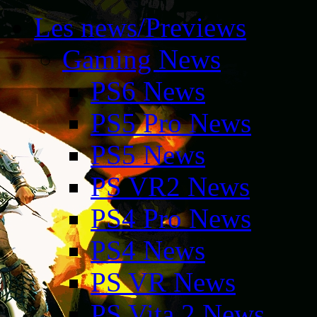
Les news/Previews
Gaming News
PS6 News
PS5 Pro News
PS5 News
PS VR2 News
PS4 Pro News
PS4 News
PS VR News
PS Vita 2 News