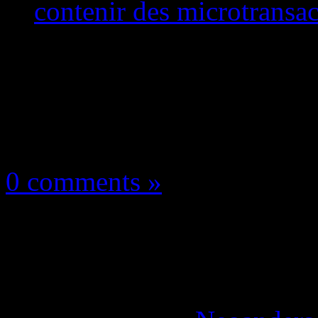
contenir des microtransac
Les news/Previews
18 décembre 2017
0 comments »
Sea of Thieves: la gro
pourrait contenir des