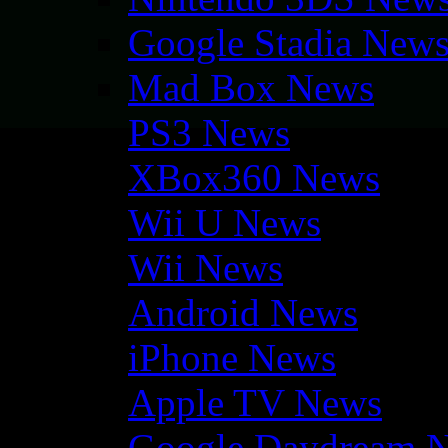
Google Stadia New
Mad Box News
PS3 News
XBox360 News
Wii U News
Wii News
Android News
iPhone News
Apple TV News
Google Daydream 