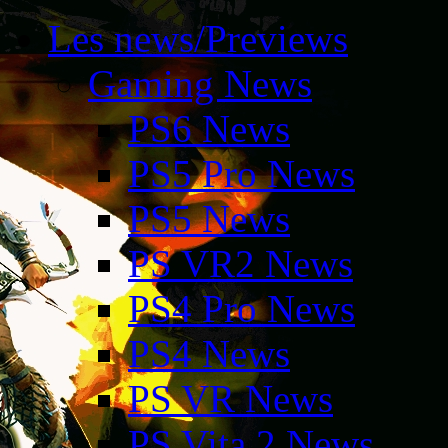
Les news/Previews
Gaming News
PS6 News
PS5 Pro News
PS5 News
PS VR2 News
PS4 Pro News
PS4 News
PS VR News
PS Vita 2 News