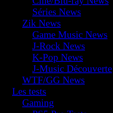
Ciné/Blu-ray News
Séries News
Zik News
Game Music News
J-Rock News
K-Pop News
J-Music Découverte
WTF/GG News
Les tests
Gaming