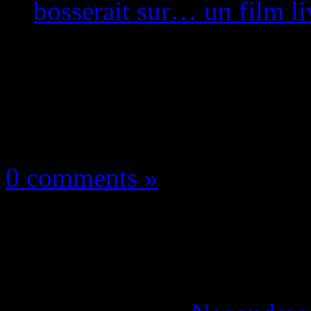
bosserait sur… un film l
Les news/Previews
16 décembre 2017
0 comments »
Dragon Ball Z: Disney
droits et bosserait s