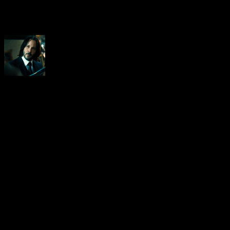
About the Author
Neoanderson (Chapitre Séba
Hardcore gamer dans l'âme, 
suis le rédacteur en chef au
vidéo-testeur de ce site (fo
d'ailleurs). Amoureux des R
Chrono Trigger, Xenogears e
de survival/horror. Niveau 