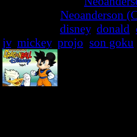
More articles by
Neoanderso
Written by:
Neoanderson (C
Étiquettes :
disney
,
donald
,
jv
,
mickey
,
projo
,
son goku
Avec le rachat en gr
divertissement de la 21st C
droits d’exploitation ciné