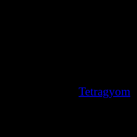
train de plancher sur… un f
Allez, histoire de se faire 
plus « bankables » du m
Scarlett Johansson en
Vegeta… KamehamehAaaaa
(Crédits Photo:
Tetragyom
)