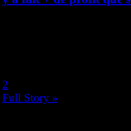
S’il est clair que le piratag
sur consoles de jeux (du moi
pas moins un excellent terra
l’on en croit le bilan ...
by Neoanderson (Chapitre S
2
Full Story »