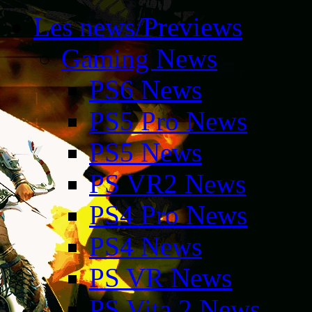
Les news/Previews
Gaming News
PS6 News
PS5 Pro News
PS5 News
PS VR2 News
PS4 Pro News
PS4 News
PS VR News
PS Vita 2 News