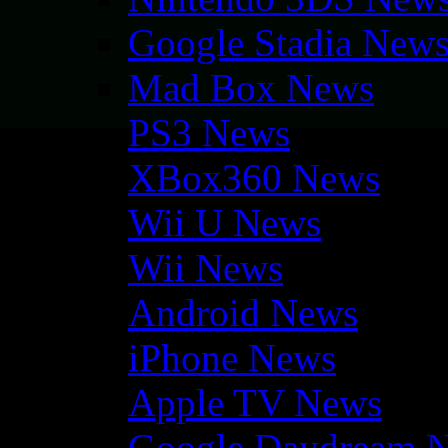
Google Stadia New
Mad Box News
PS3 News
XBox360 News
Wii U News
Wii News
Android News
iPhone News
Apple TV News
Google Daydream 