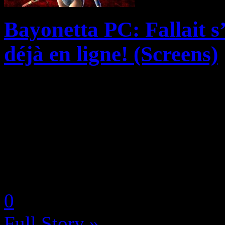
Bayonetta PC: Fallait s
déjà en ligne! (Screens)
Ah, le Nude Mod, ces fameu
textures de vêtements à ôter
préférées! Sport national su
premier Tomb Raider, il doit
by Neoanderson (Chapitre S
0
Full Story »