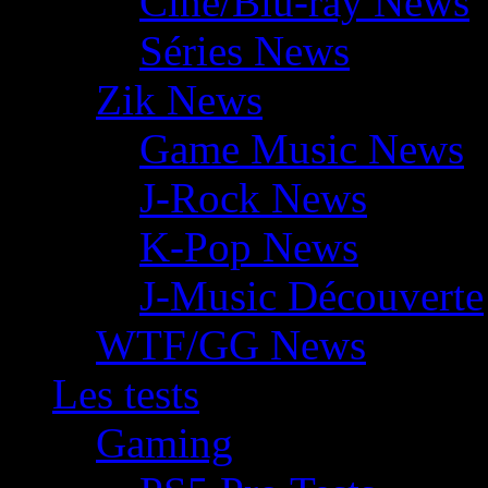
Ciné/Blu-ray News
Séries News
Zik News
Game Music News
J-Rock News
K-Pop News
J-Music Découverte
WTF/GG News
Les tests
Gaming