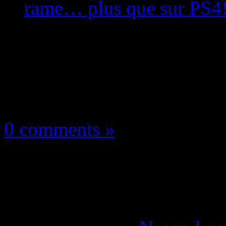
rame… plus que sur PS4!
Les news/Previews
12 novembre 2016
0 comments »
The Last of Us Remas
bugge et rame… plus 