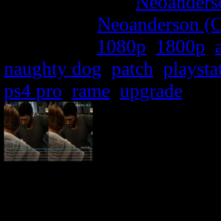
More articles by
Neoanderso
Written by:
Neoanderson (C
Étiquettes :
1080p
,
1800p
,
naughty dog
,
patch
,
playsta
ps4 pro
,
rame
,
upgrade
Maintenant que la PlaySt
commerce, nos confrères de