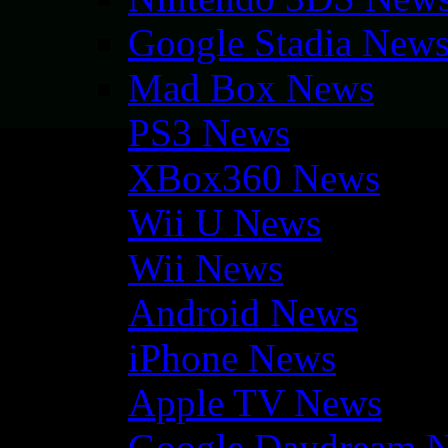
Google Stadia New
Mad Box News
PS3 News
XBox360 News
Wii U News
Wii News
Android News
iPhone News
Apple TV News
Google Daydream 