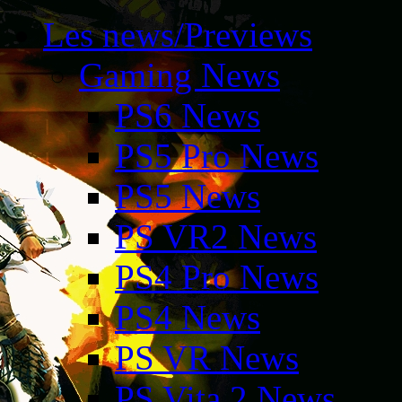
Les news/Previews
Gaming News
PS6 News
PS5 Pro News
PS5 News
PS VR2 News
PS4 Pro News
PS4 News
PS VR News
PS Vita 2 News