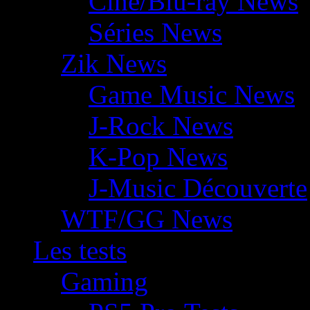
Ciné/Blu-ray News
Séries News
Zik News
Game Music News
J-Rock News
K-Pop News
J-Music Découverte
WTF/GG News
Les tests
Gaming