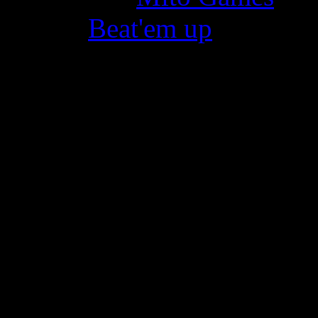
Genre:
Beat'em up
Points positifs:
Un prix sous les 5€/ Le jeu
heure assez fun
Points négatifs:
Zéro cut-scene pour l'histo
gameplay entre les deux per
foireuses/ Ultra répétitif/ 