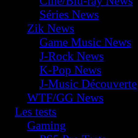
Ciné/Blu-ray News
Séries News
Zik News
Game Music News
J-Rock News
K-Pop News
J-Music Découverte
WTF/GG News
Les tests
Gaming