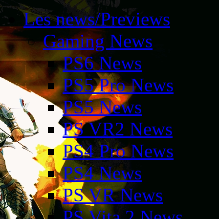
Les news/Previews
Gaming News
PS6 News
PS5 Pro News
PS5 News
PS VR2 News
PS4 Pro News
PS4 News
PS VR News
PS Vita 2 News