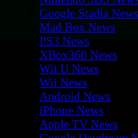
Google Stadia New
Mad Box News
PS3 News
XBox360 News
Wii U News
Wii News
Android News
iPhone News
Apple TV News
Google Daydream 