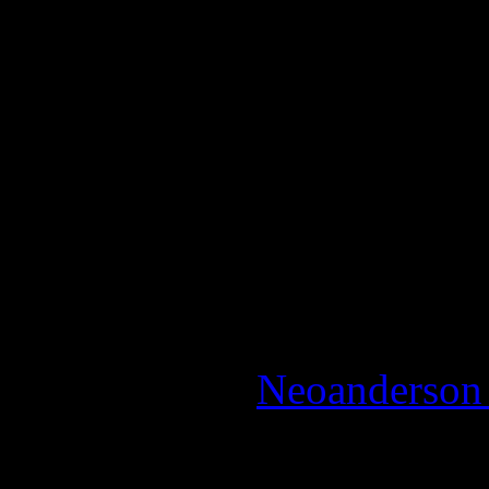
Aucun coup n'arrête les ani
fille au drone est totalemen
extrême/ Une vraie gifle pou
La Note:
0.5 / 5 - A éviter
Reviewed by:
Neoanderson 