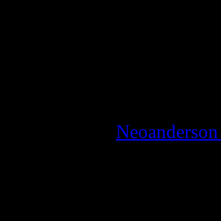
aurait été vraiment cool.
La Note:
3.5 / 5 - Bon
Reviewed by:
Neoanderson 
Review
Créé par le développeur so