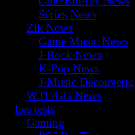
Ciné/Blu-ray News
Séries News
Zik News
Game Music News
J-Rock News
K-Pop News
J-Music Découverte
WTF/GG News
Les tests
Gaming