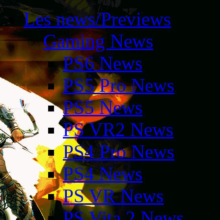
Les news/Previews
Gaming News
PS6 News
PS5 Pro News
PS5 News
PS VR2 News
PS4 Pro News
PS4 News
PS VR News
PS Vita 2 News