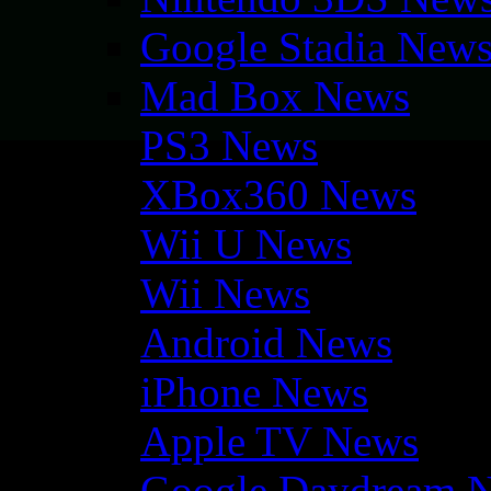
Google Stadia New
Mad Box News
PS3 News
XBox360 News
Wii U News
Wii News
Android News
iPhone News
Apple TV News
Google Daydream 