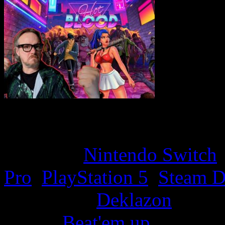
Game Overview
Platform:
Nintendo Switch
Pro
,
PlayStation 5
,
Steam D
Developer:
Deklazon
Genre:
Beat'em up