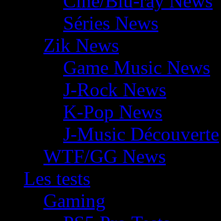
Ciné/Blu-ray News
Séries News
Zik News
Game Music News
J-Rock News
K-Pop News
J-Music Découverte
WTF/GG News
Les tests
Gaming