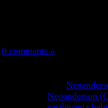
Les news/Previews
8 juin 2026
0 comments »
Castlevania Belmont’s
More articles by
Neoanderso
Written by:
Neoanderson (C
Étiquettes :
castlevania bel