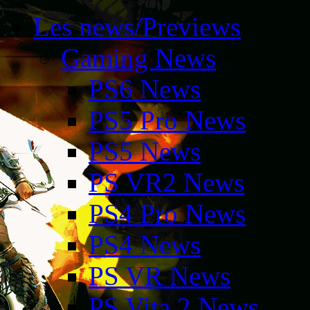
Les news/Previews
Gaming News
PS6 News
PS5 Pro News
PS5 News
PS VR2 News
PS4 Pro News
PS4 News
PS VR News
PS Vita 2 News