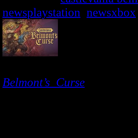
newsplaystation
,
newsxbox
Konami Digital Entertai
Belmont’s Curse
sera disp
précommandes pour PlaySt
sur PC et Steam sont ouvert
des bonus de préachat, des
du contenu de l’édition