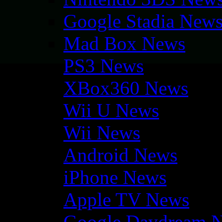
Google Stadia New
Mad Box News
PS3 News
XBox360 News
Wii U News
Wii News
Android News
iPhone News
Apple TV News
Google Daydream 